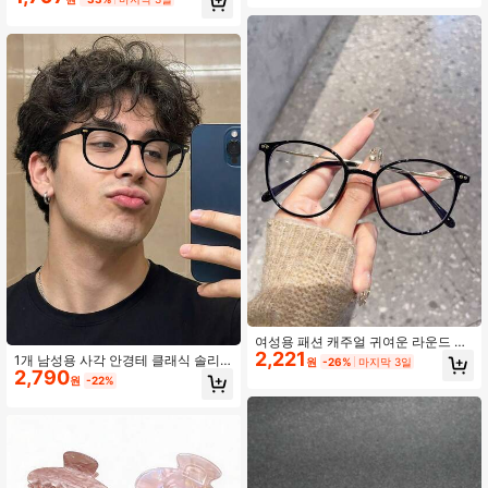
또는 휴대폰 시청에 적합
여성용 패션 캐주얼 귀여운 라운드 메
2,221
탈 플레인 렌즈 안경 1쌍
1개 남성용 사각 안경테 클래식 솔리
원
-26%
마지막 3일
2,790
드 컬러 폴리카보네이트 프레임 투명
원
-22%
및 클리어 렌즈