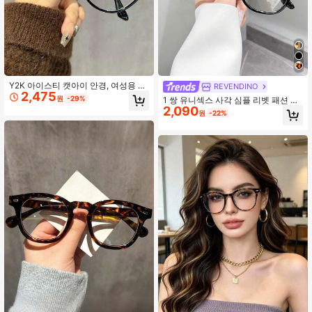
126 팔로워
4.58
126 팔로워
4.58
Y2K 아이스티 캣아이 안경, 여성용 투
REVENDINO
2,475
명 안경 액세서리, 할로윈 테마
원
-29%
1 쌍 유니섹스 사각 심플 리벳 패션 비
2,090
처방 안경, 데일리 오피스, 스터디, 독
원
-22%
서, 파티, 휴가, 사진 및 기타 행사에 적
합