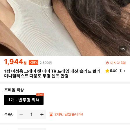
1/5
1,944
2,690원
-28%
마지막 3일
원
1쌍 여성용 그레이 캣 아이 TR 프레임 패션 솔리드 컬러
5.00
(
1
)
미니멀리스트 다용도 투명 렌즈 안경
프레임 색상
2 left
1개 - 반투명 회색
수량:
2개만 남았습니다!