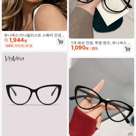
유니섹스 미니멀리스트 스퀘어 안경
1,944
얼굴 슬리밍 플레인 안경 사무실 일상
원
1개 패션 안경, 투명 렌즈, 유니섹스 안
학습 게임용
-30%
마지막 32 분
1,090
경, 검정, 회색 및 투명 프레임, 눈 보호
원
-22%
및 패션(안경 케이스 없음)