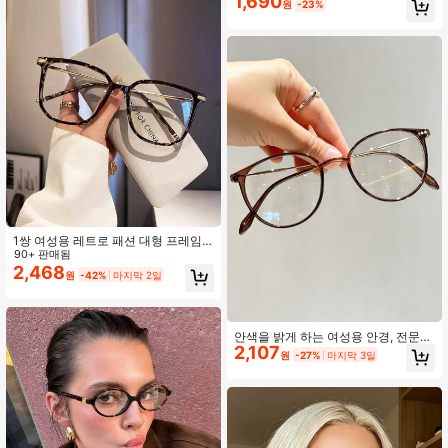
1,690
원
-23%
1쌍 여성용 레트로 패션 대형 프레임
미니멀리스트 안경 (안경 케이스 미포
90+ 판매됨
함)
2,468
원
-42%
마지막 2일
안색을 밝게 하는 여성용 안경, 전문적
2,107
인 직장을 위한 프렌치 스타일, 레트로
원
-27%
마지막 3일
일본 미학, 슬리밍