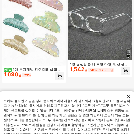
1쌍 남성용 패션 투명 안경, 일상 생활,
1,542
사무실 독서, 명절 선물, 야외 여행 장
1개 무지개빛 진주 대리석 패턴
NEW
원
-26%
마지막 3일
식, 컴퓨터 독서, 게임, TV, 휴대폰 사
1,690
아크릴 헤어 클로, 인어 광택 대형 헤
원
-23%
용에 적합
어 클로, 요정 스타일 걸 일상 헤어 액
세서리
쿠키와 유사한 기술을 당사 웹사이트에서 사용하여 귀하께서 요청하신 서비스를 제공하
고 가능한 최상의 웹사이트 경험을 제공하고자 합니다. "모두 거부", "모두 허용" 또는 언
제든 선호도를 설정할 수 있습니다. "모두 허용"을 선택하시면 SHEIN의 쇼핑 경험을 보
완하기 위해 트래픽 분석, 향상된 기능 제공, 콘텐츠 및 광고 개인화에 도움이 되는 모든
선택적 쿠키를 설정합니다. "모두 거부"를 선택하시면 웹사이트 작동에 필수적인 쿠키만
허용됩니다. 브라우저 설정을 변경하여 이를 비활성화할 수 있지만 웹사이트 기능에 영
향을 줄 수 있습니다. 사용되는 쿠키에 대해 자세히 알아보고 선택적 쿠키 설정을 조정하