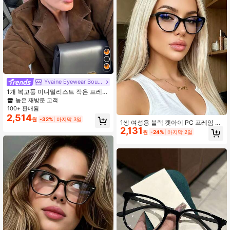
Yvaine Eyewear Boutique
1개 복고풍 미니멀리스트 작은 프레임
타원형 여성용 투명 렌즈 안경 프레임,
높은 재방문 고객
패셔너블한 크로스보더
100+ 판매됨
2,514
원
-32%
마지막 3일
1쌍 여성용 블랙 캣아이 PC 프레임 미
2,131
니멀리스트 솔리드 컬러 다용도 투명
원
-24%
마지막 2일
렌즈 안경