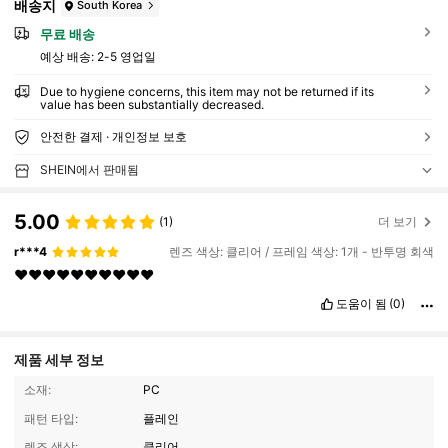
배송지
South Korea
무료 배송
예상 배송:
2-5 영업일
Due to hygiene concerns, this item may not be returned if its
value has been substantially decreased.
안전한 결제 · 개인정보 보호
SHEIN에서 판매됨
5.00
(1)
더 보기
r***4
렌즈 색상: 클리어 / 프레임 색상: 1개 - 반투명 회색
❤️❤️❤️❤️❤️❤️❤️❤️❤️❤️
도움이 됨
(0)
제품 세부 정보
소재:
PC
패턴 타입:
플레인
렌즈 색상:
클리어