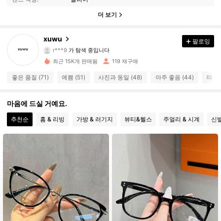
더 보기
126 팔로워
4.58
xuwu
팔로잉
r***9
가 탐색 중입니다
126 팔로워
4.58
최근 15K개 판매됨
119 재구매
126 팔로워
4.58
좋은 품질 (71)
예쁨 (51)
사진과 동일 (48)
아주 좋음 (44)
매우 
126 팔로워
4.58
마음에 드실 거예요.
126 팔로워
4.58
추천순
홈 & 리빙
가방 & 러기지
뷰티&헬스
주얼리 & 시계
신
126 팔로워
4.58
126 팔로워
4.58
126 팔로워
4.58
126 팔로워
4.58