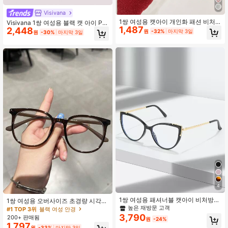
Visivana
1쌍 여성용 캣아이 개인화 패션 비처
Visivana 1쌍 여성용 블랙 캣 아이 PC
1,487
방 안경, 다용도 여름 아이템, 패션 의
2,448
프레임 미니멀리스트 단색 다용도 투
원
-32%
마지막 3일
원
-30%
마지막 3일
상, 파티 장식, 컴퓨터 사무실, 일상 사
명 렌즈 안경
용에 적합, 개학, 여름 휴가 및 일상 착
용에 적합
4
1쌍 여성용 패셔너블 캣아이 비처방
1쌍 여성용 오버사이즈 초경량 시각
안경, 캐주얼 & 다용도
피로 방지 투명 렌즈 보호 안경, 패셔
높은 재방문 고객
#1 TOP 3위
블랙 여성 안경
너블한 음악 축제 아이웨어, 다기능 평
3,790
200+ 판매됨
원
-24%
면 렌즈, 일상 사용, 컴퓨터, TV, 게임
1,797
원
-33%
마지막 3일