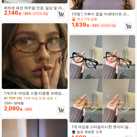
레트로 패션 캐주얼 안경, 일상 및 야
2,146
외 착용에 적합
원
-23%
마지막 3일
1/2쌍 | 거북이 껍질 아세테이트 프레
임 | 라운드 프레임 비처방 안경 | 일상
재고 7개 남음
출퇴근 자연스러운 룩 | 미국 빈티지
1,839
원
-32%
마지막 3일
가을/겨울 아이웨어
1개/2개-여성용 소형 타원형 프레임
플레인 렌즈 안경, Y2K 레트로 스타일
#1 TOP 3위
다색 여성 안경 세트
컴퓨터 안경, 일상 착용을 위한 맞춤형
200+ 판매됨
소형 타원형 프레임
2,090
원
-22%
1개 여성용 스타일리시한 캣아이 일상
패션 플래노 안경
높은 재방문 고객