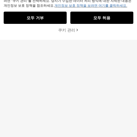
려면 "쿠키 관리"를 선택하세요. 당사가 수집한 데이터 처리 방식에 대한 자세한 내용은
개인정보 보호 정책을 참조하세요.
개인정보 보호 정책을 보려면 여기를 클릭하세요.
모두 거부
모두 허용
쿠키 관리
장바구니 담기
31% 할인!
Rovog Jewelry
1쌍 고급 패션 섬세하고 우아한 프렌
우아하고 고급스러운 반짝이는 큐빅
치 스위트 스타일 여성 인조 유리 라인
#2 TOP 3위
아연 합금 여성 스터드 귀걸이
지르코니아 귀걸이, 결혼식, 파티 또는
4,920
스톤 귀걸이
원
-28%
마지막 2일
발렌타인데이 선물로 완벽합니다
200+ 판매됨
1,521
원
-31%
추정된