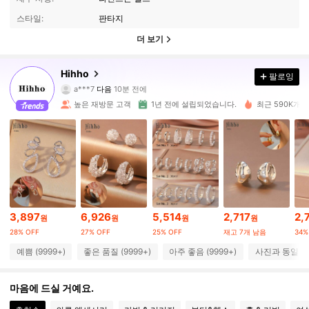
스타일:
판타지
더 보기
Hihho
팔로잉
120K 팔로워
4.93
a***7
다음
10분 전에
높은 재방문 고객
1년 전에 설립되었습니다.
최근 590K개 
120K 팔로워
4.93
120K 팔로워
4.93
120K 팔로워
4.93
120K 팔로워
4.93
3,897
6,926
5,514
2,717
2,
원
원
원
원
28% OFF
27% OFF
25% OFF
재고 7개 남음
34%
120K 팔로워
4.93
예쁨 (9999+)
좋은 품질 (9999+)
아주 좋음 (9999+)
사진과 동일 (9
120K 팔로워
4.93
마음에 드실 거예요.
120K 팔로워
4.93