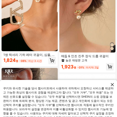
1쌍 럭셔리 기하 레터 귀걸이, 심플, 정
매듭 & 인조 진주 장식 드롭 귀걸이
교, 모던, 우아한 여성 귀걸이, 여성의
1,824
높은 재방문 고객
원
-35%
지난 3 시간
일상 착용 또는 특별한 행사에 적합,
캐주얼, 모임, 파티, 친구, 자매, 어머니
1,923
원
-31%
마지막 2일
를 위한 완벽한 휴일 선물
쿠키와 유사한 기술을 당사 웹사이트에서 사용하여 귀하께서 요청하신 서비스를 제공하
고 가능한 최상의 웹사이트 경험을 제공하고자 합니다. "모두 거부", "모두 허용" 또는 언
제든 선호도를 설정할 수 있습니다. "모두 허용"을 선택하시면 SHEIN의 쇼핑 경험을 보
완하기 위해 트래픽 분석, 향상된 기능 제공, 콘텐츠 및 광고 개인화에 도움이 되는 모든
선택적 쿠키를 설정합니다. "모두 거부"를 선택하시면 웹사이트 작동에 필수적인 쿠키만
허용됩니다. 브라우저 설정을 변경하여 이를 비활성화할 수 있지만 웹사이트 기능에 영
향을 줄 수 있습니다. 사용되는 쿠키에 대해 자세히 알아보고 선택적 쿠키 설정을 조정하