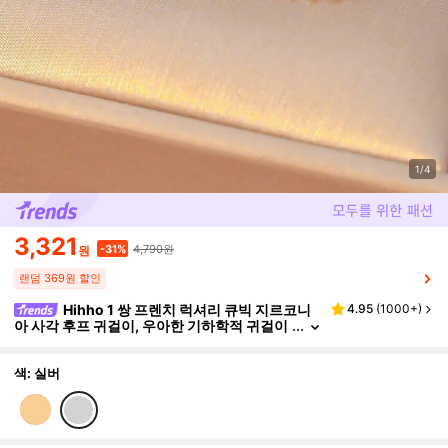
1/4
3,321
4,790원
-31%
원
랜덤 369원 할인
Hihho 1 쌍 프렌치 럭셔리 큐빅 지르코니
4.95
(
1000+
)
아 사각 후프 귀걸이, 우아한 기하학적 귀걸이
여성용, 일상 착용, 축제, 파티, 선물에 적합한
개인화된 귀걸이
색: 실버