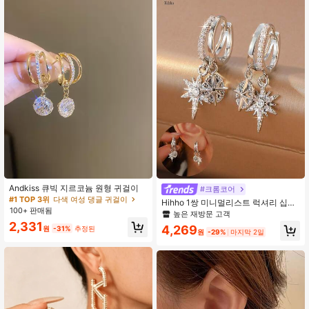
#1 TOP 3위
다색 여성 댕글 귀걸이
높은 재방문 고객
Andkiss 큐빅 지르코늄 원형 귀걸이
#크롬코어
#1 TOP 3위
#1 TOP 3위
다색 여성 댕글 귀걸이
다색 여성 댕글 귀걸이
Hihho 1쌍 미니멀리스트 럭셔리 십자
100+ 판매됨
높은 재방문 고객
높은 재방문 고객
형 이중 레이어 스타버스트 귀걸이, 은
높은 재방문 고객
도금 와이드 큐빅 지르코니아 후프 귀
#1 TOP 3위
다색 여성 댕글 귀걸이
2,331
4,269
원
-31%
추정된
걸이, 직장/파티를 위한 틈새 디자인
원
-29%
마지막 2일
높은 재방문 고객
주얼리