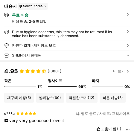
배송지
South Korea
무료 배송
예상 배송:
2-5 영업일
Due to hygiene concerns, this item may not be returned if its
value has been substantially decreased.
안전한 결제 · 개인정보 보호
SHEIN에서 판매됨
4.95
(1000+)
더 보기
작은
정사이즈
라지
1%
99%
0%
재구매 예정
(5)
엘레강스
(60)
적절한 크기
(12)
빠른 배송
(5)
e***a
색: 옐로 골드 / 사이즈: 프리사이즈
very
very
goooooood
love
it
도움이 됨
(1)