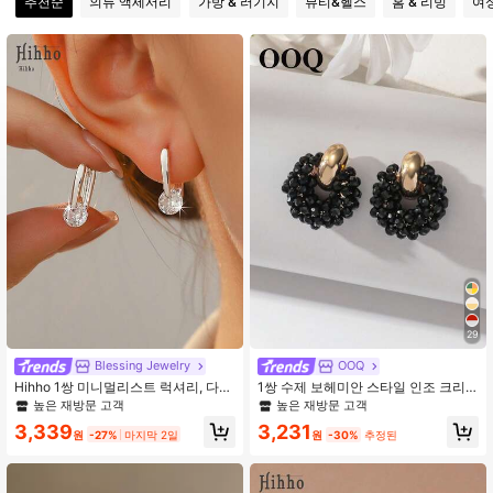
추천순
의류 액세서리
가방 & 러기지
뷰티&헬스
홈 & 리빙
여
120K 팔로워
4.93
120K 팔로워
4.93
120K 팔로워
4.93
29
Blessing Jewelry
OOQ
Hihho 1쌍 미니멀리스트 럭셔리, 다용
1쌍 수제 보헤미안 스타일 인조 크리
도, 우아한 기하학적 지르코니아 박힌
스탈 & 씨드 비즈 귀걸이, 작은 기하학
높은 재방문 고객
높은 재방문 고객
회전 가능한 귀걸이, 일상 착용, 출퇴
적 라운드 귀걸이, 발렌타인 데이, 어
3,339
3,231
근, 캐주얼 의상에 적합
머니의 날, 결혼식, 친구 및 연인을 위
원
-27%
마지막 2일
원
-30%
추정된
한 패션 주얼리 선물, 여성의 일상, 휴
가, 파티 착용에 적합 (수제 씨드 비즈
색상, 수량 및 배치는 무작위입니다)