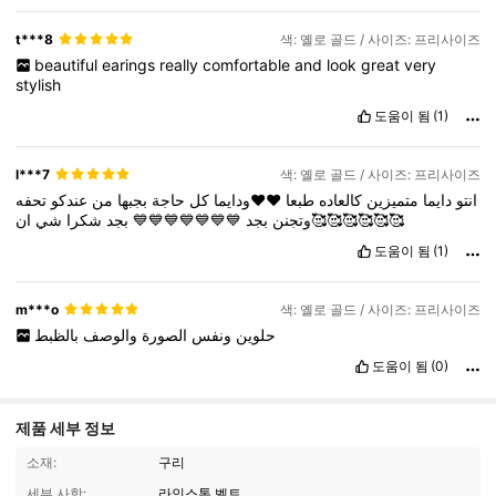
t***8
색: 옐로 골드 / 사이즈: 프리사이즈
beautiful
earings
really
comfortable
and
look
great
very
stylish
도움이 됨
(1)
l***7
색: 옐로 골드 / 사이즈: 프리사이즈
انتو
دايما
متميزين
كالعاده
طبعا
♥️♥️ودايما
كل
حاجة
بجبها
من
عندكو
تحفه
شي
شكرا
بجد
💙💙💙💙💙💙💙
بجد
وتجنن
ان🥰🥰🥰🥰🥰🥰
도움이 됨
(1)
m***o
색: 옐로 골드 / 사이즈: 프리사이즈
حلوين
ونفس
الصورة
والوصف
بالظبط
도움이 됨
(0)
제품 세부 정보
소재:
구리
세부 사항:
라인스톤 벨트