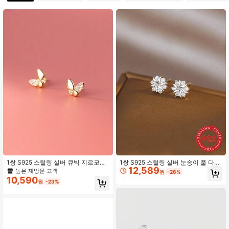
5.2K 팔로워
4.94
5.2K 팔로워
4.94
5.2K 팔로워
4.94
1쌍 S925 스털링 실버 큐빅 지르코니
1쌍 S925 스털링 실버 눈송이 풀 다이
12,589
아 나비 스터드 이어링, 우아한 주얼리
아몬드 귀걸이, 섬세한 고급 롱 귀걸이
높은 재방문 고객
원
-26%
액세서리, 친구 생일/축제 선물에 적합
슬리밍 페이스, 럭셔리 스파클링 펜던
10,590
원
-23%
트 귀걸이, 업무 및 데이트에 다용도,
미니멀리스트 인플루언서 스타일, 우
아한 퀄리티 귀걸이, 패션 후프 귀걸이
선물