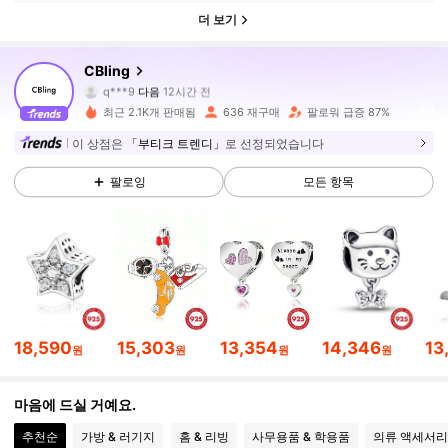
더 보기
CBling
5.2K 팔로워
4.94
q***9
다음
12시간 전
i***a
가 탐색 중입니다
최근 2.1K개 판매됨
636 재구매
팔로워 급증 87%
5.2K 팔로워
4.94
이 상점은
「부티크 트렌디」
로 선정되었습니다
5.2K 팔로워
4.94
팔로잉
모든 항목
5.2K 팔로워
4.94
5.2K 팔로워
4.94
5.2K 팔로워
4.94
18,590
15,303
13,354
14,346
13
원
원
원
원
5.2K 팔로워
4.94
마음에 드실 거예요.
5.2K 팔로워
4.94
추천순
가방 & 러기지
홈 & 리빙
사무용품 & 학용품
의류 액세서리