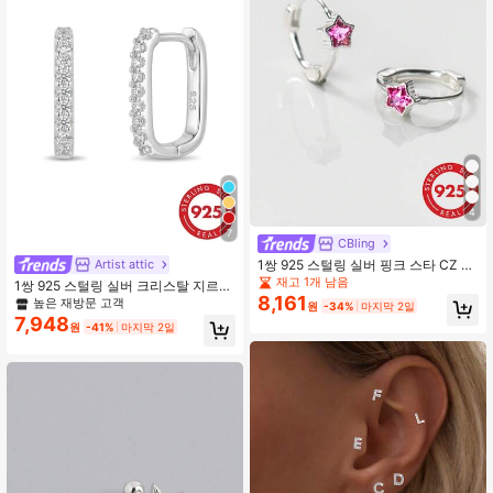
4
7
CBling
1쌍 925 스털링 실버 핑크 스타 CZ 후
Artist attic
프 귀걸이, 섬세한 별 모양 컷 후프 귀
재고 1개 남음
1쌍 925 스털링 실버 크리스탈 지르코
걸이, 저자극성 실버 주얼리, 여성을
8,161
니아 엣지 패셔너블 지르코니아 후프
높은 재방문 고객
원
-34%
마지막 2일
위한 귀여운 선물
귀걸이 1.5cm, 여성 결혼식/생일 선물,
7,948
원
-41%
마지막 2일
데일리 웨어, 고급 선물 상자 포함