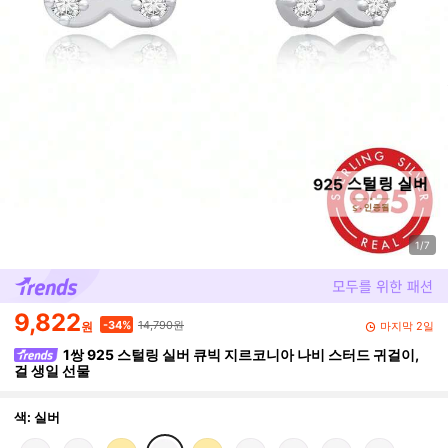
1/7
9,822
14,790원
-34%
마지막 2일
원
1쌍 925 스털링 실버 큐빅 지르코니아 나비 스터드 귀걸이,
걸 생일 선물
색: 실버