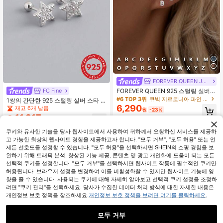
FOREVER QUEEN JEWELRY
FOREVER QUEEN 925 스털링 실버 A
FC Fine
-Z 이니셜 싱글 스터드 귀걸이, 저자극
#6 TOP 3위
큐빅 지르코니아 파인 스터드 귀걸이
1쌍의 간단한 925 스털링 실버 스타 &
귀걸이, 섬세한 미니멀리스트 클래식
6,290
라인스톤 스터드 이어링, 여성의 일상
재고 6개 남음
원
-23%
스타일, 남녀 공용, 생일 선물, 여자친
복, 웨딩, 엔게이지먼트 브라이덜 주얼
11,817
구/남자친구 선물, 발렌타인 데이 선물
원
-28%
리에 적합
쿠키와 유사한 기술을 당사 웹사이트에서 사용하여 귀하께서 요청하신 서비스를 제공하
고 가능한 최상의 웹사이트 경험을 제공하고자 합니다. "모두 거부", "모두 허용" 또는 언
제든 선호도를 설정할 수 있습니다. "모두 허용"을 선택하시면 SHEIN의 쇼핑 경험을 보
완하기 위해 트래픽 분석, 향상된 기능 제공, 콘텐츠 및 광고 개인화에 도움이 되는 모든
선택적 쿠키를 설정합니다. "모두 거부"를 선택하시면 웹사이트 작동에 필수적인 쿠키만
허용됩니다. 브라우저 설정을 변경하여 이를 비활성화할 수 있지만 웹사이트 기능에 영
향을 줄 수 있습니다. 사용되는 쿠키에 대해 자세히 알아보고 선택적 쿠키 설정을 조정하
려면 "쿠키 관리"를 선택하세요. 당사가 수집한 데이터 처리 방식에 대한 자세한 내용은
개인정보 보호 정책을 참조하세요.
개인정보 보호 정책을 보려면 여기를 클릭하세요.
모두 거부