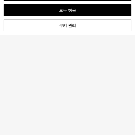
모두 허용
3,522원 절약
쿠키 관리
장바구니 담기
34% 할인!
Alleny
1쌍 S925 스털링 실버 유행하는 라운
IDR jewelry
10,268
드 클래식 4툭 스터드 귀걸이, 큐빅 지
1쌍 S925 스털링 실버 큐빅 지르코니
원
-26%
르코니아 인레이, 심플하고 우아한 여
아 꽃 & 별 스터드 귀걸이, 미니멀리스
재고 2개 남음
성 보석
트 디자인, 섬세한 선물
13,193
원
-43%
마지막 날