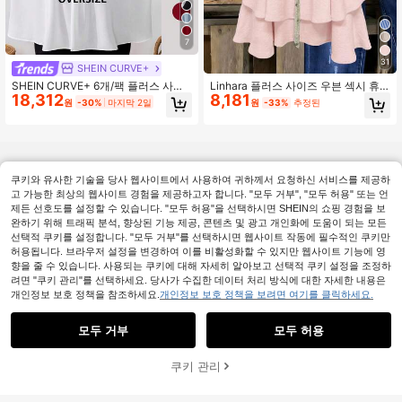
7
31
SHEIN CURVE+
SHEIN CURVE+ 6개/팩 플러스 사이
Linhara 플러스 사이즈 우븐 섹시 휴
18,312
8,181
즈 여성 루즈핏 캐미솔 탑, 블랙, 화이
가 캐주얼 여름 홀터 탑 및 조끼
원
-30%
마지막 2일
원
-33%
추정된
트, 레드, 일상복 및 휴가용 캐주얼하
고 우아함, 여름/컨트리/해변 휴가/발
렌타인 데이
쿠키와 유사한 기술을 당사 웹사이트에서 사용하여 귀하께서 요청하신 서비스를 제공하
고 가능한 최상의 웹사이트 경험을 제공하고자 합니다. "모두 거부", "모두 허용" 또는 언
제든 선호도를 설정할 수 있습니다. "모두 허용"을 선택하시면 SHEIN의 쇼핑 경험을 보
완하기 위해 트래픽 분석, 향상된 기능 제공, 콘텐츠 및 광고 개인화에 도움이 되는 모든
선택적 쿠키를 설정합니다. "모두 거부"를 선택하시면 웹사이트 작동에 필수적인 쿠키만
허용됩니다. 브라우저 설정을 변경하여 이를 비활성화할 수 있지만 웹사이트 기능에 영
향을 줄 수 있습니다. 사용되는 쿠키에 대해 자세히 알아보고 선택적 쿠키 설정을 조정하
려면 "쿠키 관리"를 선택하세요. 당사가 수집한 데이터 처리 방식에 대한 자세한 내용은
개인정보 보호 정책을 참조하세요.
개인정보 보호 정책을 보려면 여기를 클릭하세요.
모두 거부
모두 허용
쿠키 관리
장바구니 담기
25% 할인!