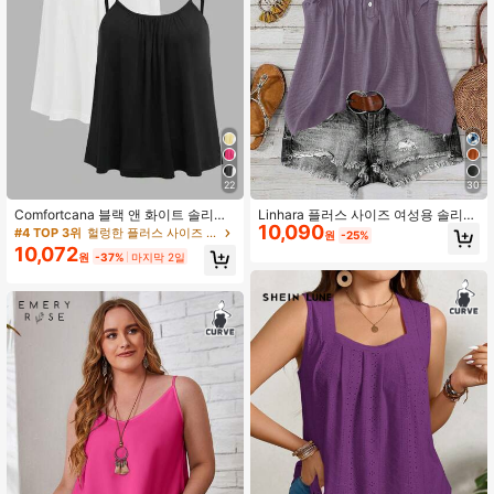
22
30
Comfortcana 블랙 앤 화이트 솔리드
Linhara 플러스 사이즈 여성용 솔리드
10,090
컬러 2개입 플러스 사이즈 여성용 플
컬러 V넥 캐주얼 버서타일 데일리 웨
#4 TOP 3위
헐렁한 플러스 사이즈 탱크 탑 & 카미스
원
-25%
리츠 루즈핏 캐미솔 탱크탑, 조절 가능
어 셔츠
10,072
원
-37%
마지막 2일
한 어깨끈, 봄과 여름에 적합