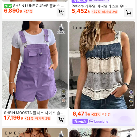
Reflora
SHEIN LUNE CURVE 플러스 사
Reflora 캐주얼 미니멀리스트 우아한
NEW
6,890
이즈 여성용 레이스 트림 캐주얼 다용
5,452
플러스 사이즈 여성용 표범 무늬 캐미
원
-24%
원
-37%
마지막 2일
도 일상용 캐미솔 탑
솔 탱크 탑 여름에 적합
6
24
SHEIN MOOSTA 플러스 사이즈 솔리
6,471
원
-33%
추정된
17,196
드 컬러 캐주얼 빕 쇼츠, 여름
원
-29%
마지막 2일
Louniche