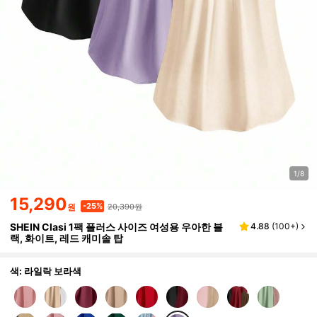
1/8
15,290
20,390원
-25%
원
SHEIN Clasi 1팩 플러스 사이즈 여성용 우아한 블
4.88
(
100+
)
랙, 화이트, 레드 캐미솔 탑
색: 라일락 보라색