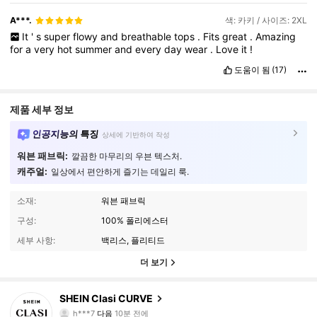
A***.
색: 카키 / 사이즈: 2XL
It
'
s
super
flowy
and
breathable
tops
.
Fits
great
.
Amazing
for
a
very
hot
summer
and
every
day
wear
.
Love
it
!
도움이 됨
(17)
제품 세부 정보
인공지능의 특징
상세에 기반하여 작성
워븐 패브릭:
깔끔한 마무리의 우븐 텍스처.
캐주얼:
일상에서 편안하게 즐기는 데일리 룩.
소재:
워븐 패브릭
구성:
100% 폴리에스터
세부 사항:
백리스, 플리티드
더 보기
338K 팔로워
4.90
SHEIN Clasi CURVE
h***7
다음
10분 전에
l***1
가 탐색 중입니다