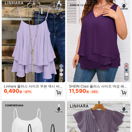
31
12
Linhara 플러스 사이즈 우븐 섹시 바
SHEIN Clasi 플러스 사이즈 여성 패션
6,490
11,590
캉스 캐주얼 여름 홀터 탑 및 조끼
단색 무소매 셔츠
원
-47%
원
-25%