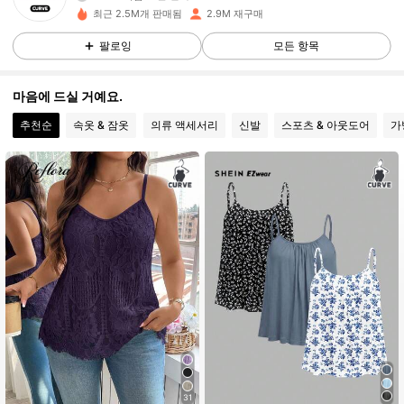
338K 팔로워
4.90
최근 2.5M개 판매됨
2.9M 재구매
팔로잉
모든 항목
338K 팔로워
4.90
마음에 드실 거예요.
추천순
속옷 & 잠옷
의류 액세서리
신발
스포츠 & 아웃도어
가
338K 팔로워
4.90
338K 팔로워
4.90
338K 팔로워
4.90
338K 팔로워
4.90
338K 팔로워
4.90
31