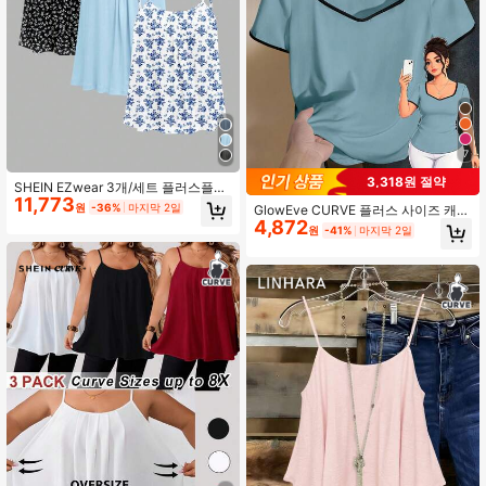
7
3,318원 절약
SHEIN EZwear 3개/세트 플러스플러
11,773
스 사이즈 꽃 프린트 캐주얼 캐미솔
원
-36%
마지막 2일
GlowEve CURVE 플러스 사이즈 캐주
탑, 블랙/화이트 & 블루/화이트
4,872
얼 엘라스틱 반팔 대비 컬러 티셔츠,
원
-41%
마지막 2일
봄/여름 출퇴근 및 일상복에 적합