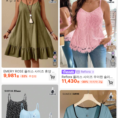
25
31
EMERY ROSE 플러스 사이즈 휴양 캐
Reflora
9,981
주얼 솔리드 컬러 러플 헴 스파게티 스
원
-32%
추정된
Reflora 플러스 사이즈 우아한 솔리드
트랩 드레스
11,430
컬러 레이스 캐미솔
원
-30%
마지막 2일