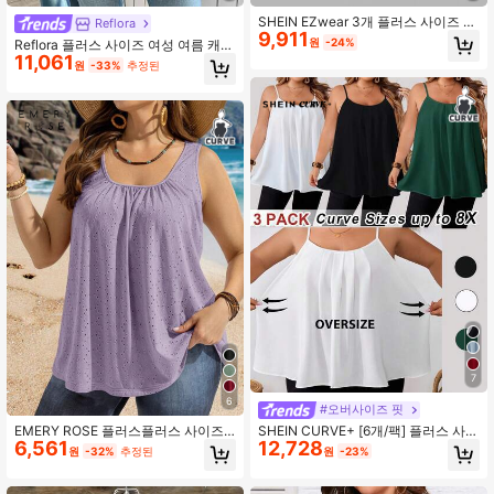
SHEIN EZwear 3개 플러스 사이즈 캐
Reflora
338K 팔로워
4.90
9,911
주얼 미니멀리스트 잔꽃무늬 캐미솔
원
-24%
Reflora 플러스 사이즈 여성 여름 캐주
11,061
얼 휴가 데일리 출근 레이스 캐미솔
원
-33%
추정된
338K 팔로워
4.90
338K 팔로워
4.90
7
6
#오버사이즈 핏
EMERY ROSE 플러스플러스 사이즈
SHEIN CURVE+ [6개/팩] 플러스 사이
6,561
12,728
캐주얼 민소매 미니멀리스트 스타일
즈 여성 루즈핏 캐미솔 조끼 상의, 블
원
-32%
추정된
원
-23%
아일렛 자수 탱크 탑, 휴가 봄 여행에
랙, 화이트, 핑크, 일상복 및 휴가용 캐
적합
주얼하고 우아한, 여름/컨트리/해변 휴
가 의상/해변 의상/해변 의류