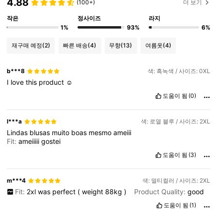
4.88
(100+)
더 보기
작은
정사이즈
라지
1%
93%
6%
재구매 예정
(2)
빠른 배송
(4)
무향
(13)
여름옷
(4)
b***8
색: 흑녹색 / 사이즈: 0XL
I
love
this
product
☺️
도움이 됨
(0)
I***a
색: 로열 블루 / 사이즈: 2XL
Lindas
blusas
muito
boas
mesmo
ameiii
Fit:
ameiiiii
gostei
도움이 됨
(3)
m***4
색: 멀티컬러 / 사이즈: 2XL
Fit:
2xl
was
perfect
(
weight
88kg
)
Product Quality:
good
도움이 됨
(1)