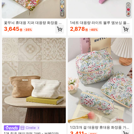
4
8.7K 팔로워
4.94
꽃무늬 휴대용 지퍼 대용량 화장품 가
1세트 대용량 라이트 블루 엠보싱 플
방
로럴 프린트 지퍼 메이크업 가방, 스킨
3,645
2,878
원
-35%
원
-40%
케어 파우치, 탐폰 홀더, 립스틱 케이
스, 지갑 및 보관 가방 포함. 이 다기능
8.7K 팔로워
4.94
정리 가방은 화장품, 학용품, 가정 필
수품, 휴일 필수품 및 기숙사 물품 보
관에 적합합니다. 메이크업 가방, 그녀
를 위한 선물, 크리스마스 선물, 여성
8.7K 팔로워
선물 아이디어, 파우치, 메이크업 파우
4.94
치, 여행 필수품
1/2/3개 걸 대용량 휴대용 화장품 가
Cirelle
방, 꽃무늬 여행용 보관 가방, 패션 퀼
3,411
1개 직조 메이크업 가방 - 보헤미안 패