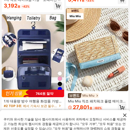
원
-33%
팅 메이크업 가방 세트, 지퍼 클러치
션 사각형 지퍼 가방, 여성용 플로럴
3,192
가방, 걸 다기능 보관 가방, 경량 여름
원
-42%
가방 (심플하고 패셔너블)
여행용 세면도구 가방, 보헤미안 스타
일 스킨케어 가방, 걸 여행용 메이크업
보관 가방, 다용도 보관 가방, 동전 지
갑, 필통, 다기능 보관 가방, 좋은 선물
선택, 여름, 해변, 개학, 여행, 휴가, 집
장식에 적합
744원 절약
Miu Miu
1개 대용량 방수 여행용 화장품 가방,
Miu Miu 직조 패치워크 플랩 메이크
고리형 휴대용 세면도구 정리 가방, 메
업 백, 자석 잠금 대용량 휴대용 세면
#2 TOP 3위
에서 기숙사 보관 필수품 화장품 가방 및 케이스
27,801
원
-60%
이크업 브러쉬 홀더, 다기능 화장품 가
도구 가방, 해변 휴가 여행 화장품 정
1,846
방, 여행, 크루즈, 기숙사, 발렌타인 데
리함, 여름 여행 필수품, 신선한 핸드
원
-29%
이, 신부 들러리, 생일, 친구 및 선생님,
백 베스트 프렌드 생일 휴가 선물
쿠키와 유사한 기술을 당사 웹사이트에서 사용하여 귀하께서 요청하신 서비스를 제공하
엄마, 크리스마스, 할로윈 선물 필수품
고 가능한 최상의 웹사이트 경험을 제공하고자 합니다. "모두 거부", "모두 허용" 또는 언
제든 선호도를 설정할 수 있습니다. "모두 허용"을 선택하시면 SHEIN의 쇼핑 경험을 보