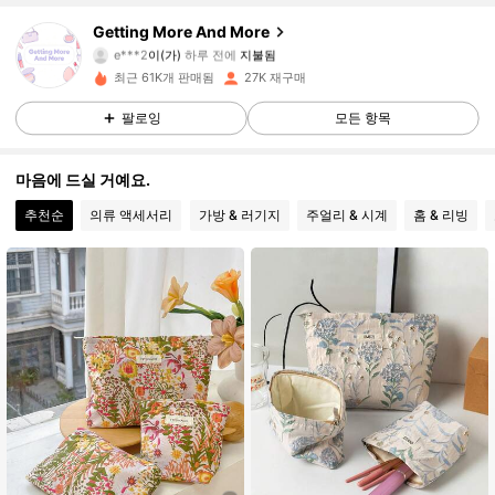
Getting More And More
8.7K 팔로워
4.94
e***2
이(가)
하루 전에
지불됨
최근 61K개 판매됨
27K 재구매
8.7K 팔로워
4.94
팔로잉
모든 항목
마음에 드실 거예요.
8.7K 팔로워
4.94
추천순
의류 액세서리
가방 & 러기지
주얼리 & 시계
홈 & 리빙
8.7K 팔로워
4.94
8.7K 팔로워
4.94
8.7K 팔로워
4.94
8.7K 팔로워
4.94