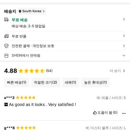
배송지
South Korea
무료 배송
예상 배송:
2-5 영업일
무료 반품
안전한 결제 · 개인정보 보호
SHEIN에서 판매됨
4.88
(54)
더 보기
빠른 배송
(1)
적절한 크기
(2)
새해
(1)
높은 휴대성
(1)
a***3
색: 퍼플 / 사이즈: S
As
good
as
it
looks
.
Very
satisfied
!
도움이 됨
(0)
g***8
색: 더스티 블루 / 사이즈: L