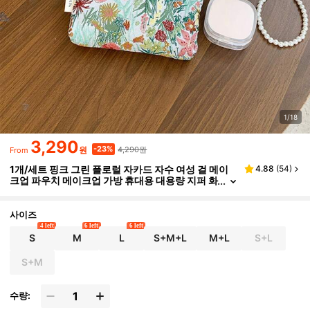
1/18
3,290
4,290원
-23%
원
From
1개/세트 핑크 그린 플로럴 자카드 자수 여성 걸 메이
4.88
(
54
)
크업 파우치 메이크업 가방 휴대용 대용량 지퍼 화
장품 가방, 여행 및 휴가 필수품, 생리대, 열쇠, 헤
어 액세서리, 충전기, 립스틱, 화장품, 향수, 메이크업
브러쉬 홀더 정리함 보관 가방, 스킨케어 및 미용 제품,
사이즈
걸, 학생, 여학생, 생일 선물, 친구 선물, 휴일 선물용
4 left
6 left
6 left
S
M
L
S+M+L
M+L
S+L
S+M
수량: