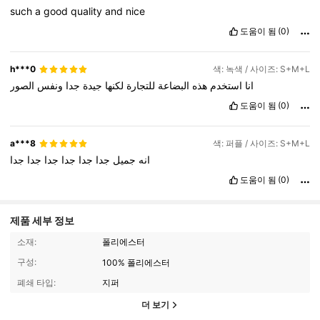
such
a
good
quality
and
nice
도움이 됨
(0)
h***0
색: 녹색 / 사이즈: S+M+L
انا
استخدم
هذه
البضاعة
للتجارة
لكنها
جيدة
جدا
ونفس
الصور
도움이 됨
(0)
a***8
색: 퍼플 / 사이즈: S+M+L
انه
جميل
جدا
جدا
جدا
جدا
جدا
جدا
도움이 됨
(0)
제품 세부 정보
소재:
폴리에스터
구성:
100% 폴리에스터
폐쇄 타입:
지퍼
8.7K 팔로워
4.94
더 보기