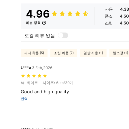
사용
4.33
4.96
품질
4.50
조립
4.50
리뷰 정책
로컬 리뷰 없음
파티 착용 (5)
조립 쉬움 (7)
일상 사용 (1)
헬스장 (1)
L***u
3 Feb,2026
색: 화이트, 사이즈: 6cm/30개
색:
화이트
사이즈:
6cm/30개
Good and high quality
번역