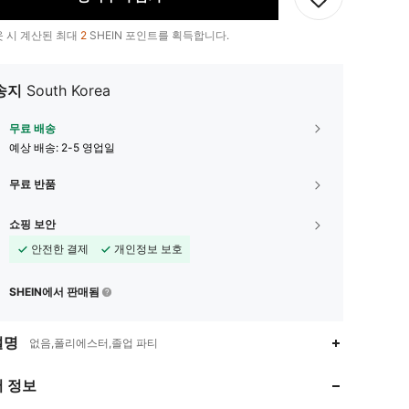
 시 계산된 최대
2
SHEIN 포인트를 획득합니다.
송지
South Korea
무료 배송
예상 배송:
2-5 영업일
무료 반품
쇼핑 보안
안전한 결제
개인정보 보호
SHEIN에서 판매됨
4.92
2K
41K
설명
없음,폴리에스터,졸업 파티
4.92
2K
41K
 정보