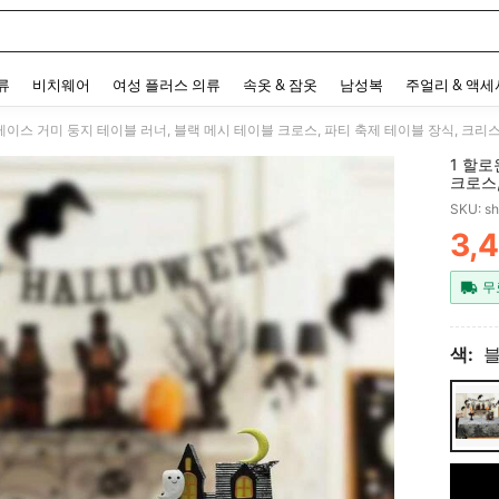
 and down arrow keys to navigate search 최근 검색어 and 검색 후 발견. Press Enter 
류
비치웨어
여성 플러스 의류
속옷 & 잠옷
남성복
주얼리 & 액
 레이스 거미 둥지 테이블 러너, 블랙 메시 테이블 크로스, 파티 축제 테이블 장식, 크리
1 할로
크로스
SKU: s
3,
PR
무
색:
블