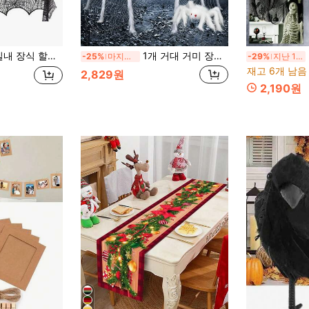
, 거미줄 lampshade, 무서운 3D 박쥐가 있는 스포키 홈 데코
1개 거대 거미 장식, 125cm/49.21인치 초대형 사실적인 할로윈 파티 장식, 폴리에스터 행잉 거미, 유령의 집, 마당 및 가정에 적합, 전원 불필요, 쉬운 설치, 실내외 사용 가능
5
-25%
마지막 3일
-29%
지난 11 시간
재고 6개 남음
2,829원
2,190원