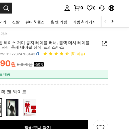
0
0
to select.
세서리
신발
뷰티 & 헬스
홈 앤 리빙
가방 & 러기지
스포츠 & 아웃
스마스
윈 레이스 거미 둥지 테이블 러너, 블랙 메시 테이블
, 파티 축제 테이블 장식, 크리스마스
h25101122324708443
(51 리뷰)
490
원
6,990원
-50%
ICE AND AVAILABILITY
료 배송
랙 앤 와이트
장바구니 담기