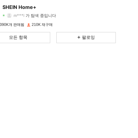
4.92
2K
41K
SHEIN Home+
m***l
가 탐색 중입니다
4.92
2K
41K
등급
아이템
팔로워
390K개 판매됨
210K 재구매
4.92
2K
41K
모든 항목
팔로잉
4.92
2K
41K
4.92
2K
41K
4.92
2K
41K
4.92
2K
41K
4.92
2K
41K