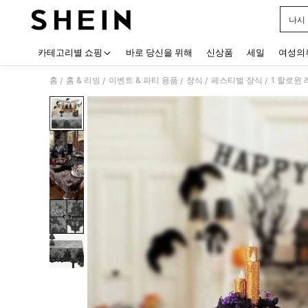
나시
Use up
카테고리별 쇼핑
바로 당신을 위해
신상품
세일
여성의
홈
홈 & 리빙
이벤트 & 파티 용품
장식
페스티벌 장식
1 할로윈
/
/
/
/
/