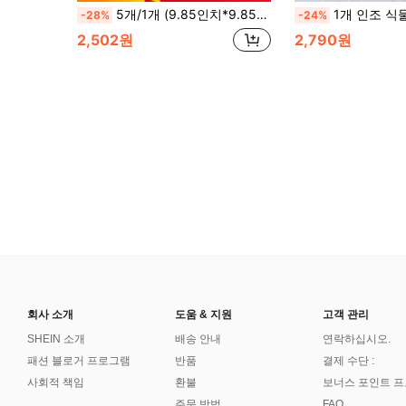
5개/1개 (9.85인치*9.85인치) 투명 풍선 박스 27/1 숫자 포함, 파티 장식 배경, 생일, 신부 샤워, 성별 공개, 다양한 파티 장식에 적합
1개 인조 식물 촛대 화환 장식, 축
-28%
-24%
2,502원
2,790원
회사 소개
도움 & 지원
고객 관리
SHEIN 소개
배송 안내
연락하십시오.
패션 블로거 프로그램
반품
결제 수단 :
사회적 책임
환불
보너스 포인트 
주문 방법
FAQ