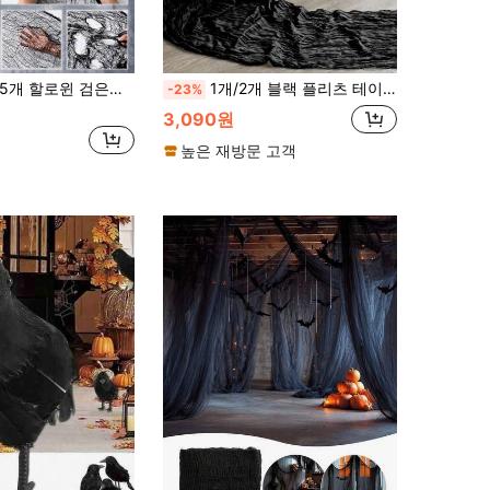
개 할로윈 검은색 메쉬 거미줄 장식, 검은색 거즈 망, 무서운 할로윈 거미줄 거즈, 할로윈 파티 용품, 고딕 파티 용품, 무서운 커튼, 유령의 집, 클럽, 실내외 마당 홈 벽 장식
1개/2개 블랙 플리츠 테이블 러너, 투명한 고전풍 치즈 천 테이블보, 접이식 테이블 러너 테이블보, 테이블 커버, 파티 선물, 생일 장식용 생일 선물, 웨딩 장식, 베이비 샤워 장식, 홈 데코, 파티 데코, 룸 데코, 테이블 장식, 주방 장식, 테이블보
-23%
3,090원
높은 재방문 고객