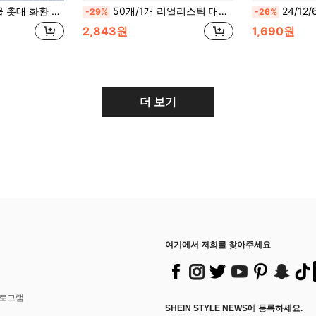
제 웨딩 식당 탁자 인조 꽃 장식품
50개/1개 리얼리스틱 대형 레진 해골 장식, 할로윈 테이블 벽난로 장식, 실내외 할로윈 분위기 소품, 리얼리스틱 성인 해골 모델, 고딕 할로윈 룸 장식
24/12/6/1개 블랙 무염 LED 캔들, 블랙 드립 왁스 무염 캔들, 할로윈 캔들 라이트,
-29%
-26%
2,843원
1,690원
더 보기
여기에서 저희를 찾아주세요
프로그램
SHEIN STYLE NEWS에 등록하세요.