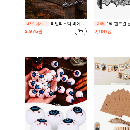
리얼리스틱 와이어 메쉬 할로윈 플라스틱 와이어 메쉬 장식 소품, 웨스턴 스타일 할로윈 크리스마스 파티 장식
1팩 할로윈 실내 장식 할로윈 거미줄 테이블보, 테이블 러너, 벽난로 장식 스카프
-37%
마지막 3일
-24%
2,975원
2,190원