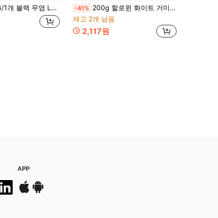
 할로윈 무염 캔들, 할로윈 파티 장식 라이트, 티 모양 실내 할로윈 장식, 블랙 배터리 작동 캔들, 녹는 디자인 리얼리스틱 캔들 할로윈 파티용, 실내 할로윈 장식 캔들, 블랙 티 캔들, LED 무염 티 캔들
200g 할로윈 화이트 거미줄 장식 작은 거미 포함, 인조 거미 솜, 가정용 공포 분위기 장식에 적합, 할로윈 거미줄 장식, 휴일 파티 장면 소품 및 유령의 집 장식
-41%
재고 2개 남음
2,117원
APP