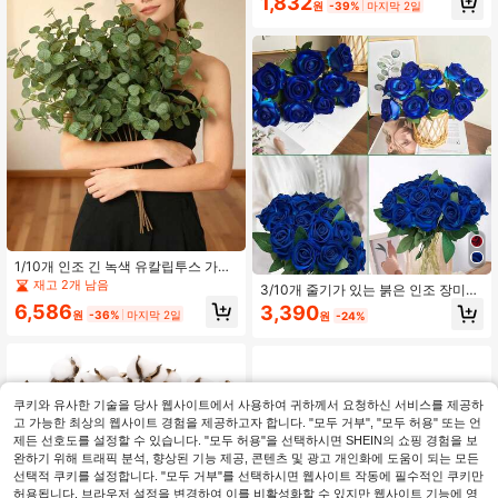
1,832
스
원
-39%
마지막 2일
1/10개 인조 긴 녹색 유칼립투스 가지,
사실적인 촉감, 인조 녹색 식물, 대량
재고 2개 남음
3/10개 줄기가 있는 붉은 인조 장미
인조 식물, 웨딩 부케, 화병 장식, 홈 테
꽃, 실내 장식, 가을 장식, 정원 중앙 장
6,586
3,390
이블탑 장식, 사무실 농가풍 녹색 장식
원
-36%
마지막 2일
원
-24%
식, 파티, 선물, 신부 손목 코사지, 추수
에 적합
감사절, 결혼식 장식, DIY 꽃 벽 배경,
앞마당 장식에 적합
쿠키와 유사한 기술을 당사 웹사이트에서 사용하여 귀하께서 요청하신 서비스를 제공하
고 가능한 최상의 웹사이트 경험을 제공하고자 합니다. "모두 거부", "모두 허용" 또는 언
제든 선호도를 설정할 수 있습니다. "모두 허용"을 선택하시면 SHEIN의 쇼핑 경험을 보
완하기 위해 트래픽 분석, 향상된 기능 제공, 콘텐츠 및 광고 개인화에 도움이 되는 모든
선택적 쿠키를 설정합니다. "모두 거부"를 선택하시면 웹사이트 작동에 필수적인 쿠키만
허용됩니다. 브라우저 설정을 변경하여 이를 비활성화할 수 있지만 웹사이트 기능에 영