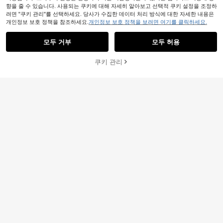
향을 줄 수 있습니다. 사용되는 쿠키에 대해 자세히 알아보고 선택적 쿠키 설정을 조정하
려면 "쿠키 관리"를 선택하세요. 당사가 수집한 데이터 처리 방식에 대한 자세한 내용은
개인정보 보호 정책을 참조하세요.
개인정보 보호 정책을 보려면 여기를 클릭하세요.
모두 거부
모두 허용
10개 인조 줄기, 막대기, 가짜 플랜트
줄기, 베이스를 위한 인조 팜하우스 장
#5 TOP 3위
에서 흰색 인공 꽃
식, DIY 부케, 시골 가정용 플로럴 장
쿠키 관리
장바구니 담기
3,090
30% 할인!
식, 웨딩 센터피스, 발렌타인 데이, 선
원
-24%
물 생일 졸업
28/14/1개-인조 녹색 줄기 세트, 인조
녹색 가지 부케, 인조 혼합 유칼립투스
#9 TOP 3위
에서 ABS 인공 식물
잎, 8가지 종류의 인조 식물 및 인조 꽃
1,852
포함, 웨딩 부케, 센터피스, 플로럴 어
원
-28%
마지막 2일
레인지먼트, DIY 부케, 홈 데코, 레스토
랑 데코, 호텔 데코, 침실 데코, 거실 데
코, 웨딩 플로럴 어레인지먼트 및 테이
블 데코에 적합 (랜덤 스타일)