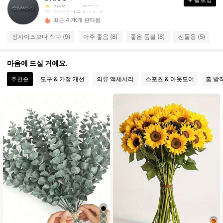
100 팔로워
4.33
5***7
다음
8시간 전
최근 4.7K개 판매됨
100 팔로워
4.33
정사이즈보다 작다 (9)
아주 좋음 (8)
좋은 품질 (8)
선물용 (5)
예
100 팔로워
4.33
마음에 드실 거예요.
100 팔로워
4.33
추천순
도구 & 가정 개선
의류 액세서리
스포츠 & 아웃도어
홈 방
100 팔로워
4.33
100 팔로워
4.33
100 팔로워
4.33
100 팔로워
4.33
100 팔로워
4.33
100 팔로워
4.33