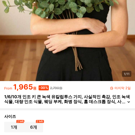
1/11
1,965
2,790원
-30%
마지막 2일
원
From
1/6/10개 인조 키 큰 녹색 유칼립투스 가지, 사실적인 촉감, 인조 녹색
식물, 대량 인조 식물, 웨딩 부케, 화병 장식, 홈 데스크톱 장식, 사
무실 팜하우스 녹색 장식에 적합
사이즈
2 left
2 left
1개
6개