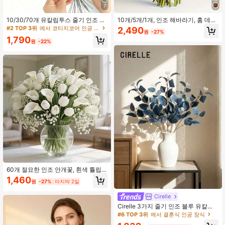
7
10/30/70개 유칼립투스 줄기 인조 식
10개/5개/1개, 인조 해바라기, 홈 데코,
물 인조 유칼립투스 가지 인조 유칼립
웨딩, 파티, 센터피스, 신부 부케, 테이
#2 TOP 3위
에서 코티지코어 인공 장식&인공 장식
2,490
원
-27%
투스 줄기 웨딩 부케 홈 데코, 봄 여름
블탑 장식, 화환 및 봄/여름 휴일 공예
1,790
데코
에 완벽합니다. 여름, 가을 웨딩, 추수
원
-22%
감사절 데코. 홈 및 파티 장식
60개 절묘한 인조 안개꽃, 흰색 튤립
및 칼라 백합 세트 - 웨딩 부케, 약혼
1,460
원
-27%
마지막 2일
축하, 가정/사무실 장식, 어머니의 날,
봄 꽃꽂이, 야외 전시, 발렌타인 데이
Cirelle
에 이상적 - 완벽한 플라스틱 꽃 장식,
크리스마스 가정 장식
Cirelle 3가지 줄기 인조 블루 유칼립
투스 스프레이 베리 포함 – 인조 아메
#6 TOP 3위
에서 결혼식 인공 장식
리칸 유칼립투스 / 단일 줄기 유칼립투