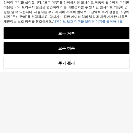
선택적 쿠키를 설정합니다. "모두 거부"를 선택하시면 웹사이트 작동에 필수적인 쿠키만
허용됩니다. 브라우저 설정을 변경하여 이를 비활성화할 수 있지만 웹사이트 기능에 영
유사한 재고품 표시
모두 보기
향을 줄 수 있습니다. 사용되는 쿠키에 대해 자세히 알아보고 선택적 쿠키 설정을 조정하
1권 10개 미니 장면 컬렉션 북, 장면 장
려면 "쿠키 관리"를 선택하세요. 당사가 수집한 데이터 처리 방식에 대한 자세한 내용은
식 스티커, 노트북 스티커, 작은 슈퍼
#3 TOP 3위
방수 벽 스티커
개인정보 보호 정책을 참조하세요.
개인정보 보호 정책을 보려면 여기를 클릭하세요.
마켓 카툰 하우스, 3D 스티커 장면 북,
60+ 판매됨
DIY 3D 미니 장면 스티커 세트, 재미
1,490
모두 거부
있는 3D 책장 정리 스티커 컬렉션 북,
원
-29%
휴일 선물
모두 허용
죄송합니다. 이 상품은 품절되었습니다.
쿠키 관리
품절
다채로운 보헤미안 무지개 테두리: 3
2.8피트 자착식 제거 가능한 벽 장식,
2,890
원
-26%
칠판, 게시판, 학교, 가정, 사무실, 개학
시즌, 개학 파티 장식, 캠퍼스 장식, 교
사 사무실 장식에 적합
1,688원 절약
3D 자체 접착식 벽지, 고급 가정용 부