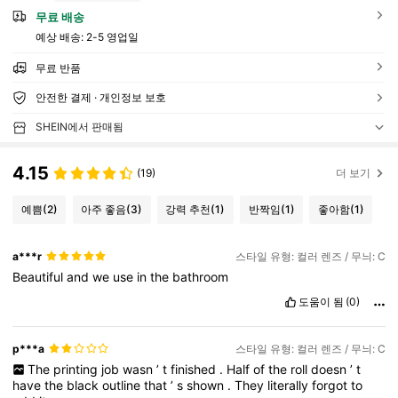
무료 배송
예상 배송:
2-5 영업일
무료 반품
안전한 결제 · 개인정보 보호
SHEIN에서 판매됨
4.15
(19)
더 보기
예쁨
(2)
아주 좋음
(3)
강력 추천
(1)
반짝임
(1)
좋아함
(1)
a***r
스타일 유형: 컬러 렌즈 / 무늬: C
Beautiful
and
we
use
in
the
bathroom
도움이 됨
(0)
p***a
스타일 유형: 컬러 렌즈 / 무늬: C
The
printing
job
wasn
’
t
finished
.
Half
of
the
roll
doesn
’
t
have
the
black
outline
that
’
s
shown
.
They
literally
forgot
to