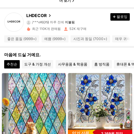
더 보기
LHDECOR
팔로잉
14K 팔로워
4.89
j***e
이(가)
하루 전에
지불됨
최근 110K개 판매됨
52K 재구매
14K 팔로워
4.89
좋은 품질 (9999+)
예쁨 (9999+)
사진과 동일 (7000+)
매우 귀여움 
마음에 드실 거예요.
14K 팔로워
4.89
추천순
도구 & 가정 개선
사무용품 & 학용품
홈 방직품
휴대폰 & 
14K 팔로워
4.89
14K 팔로워
4.89
14K 팔로워
4.89
13
14K 팔로워
4.89
2,169원 절약