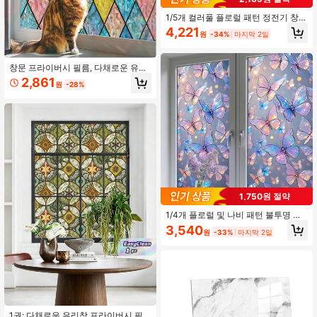
1/5개 컬러풀 플로럴 패턴 정전기 창문
필름, 무지개빛 프라이버시 유리 스티
4,221
14K 팔로워
4.89
원
-34%
마지막 2일
커, 제거 가능한 빛 차단 장식 데칼, 가
정 및 사무실에 적합
창문 프라이버시 필름, 다채로운 유리
14K 팔로워
4.89
창문 스티커, 3D 레인보우 필름, 유리
2,861
원
-28%
문 장식용 다채로운 격자 스티커, 정전
기 흡착, 차양 커튼, 홈 데코 스티커, 벽
스티커, 비닐 스티커, 봄 장식, 홈 리프
레시, 휴일 장식 스티커, 생일 선물, 졸
14K 팔로워
4.89
업식, 학교 장식, 깜짝 선물, 기숙사 장
식, 개학 방 장식, 학용품
1,750원 절약
1/4개 플로럴 및 나비 패턴 불투명 윈
도우 프라이버시 필름, 정전기 부착 및
3,540
원
-33%
마지막 2일
UV 차단, 욕실, 침실 및 사무실 장식에
적합.
1권: 다채로운 유리창 프라이버시 필