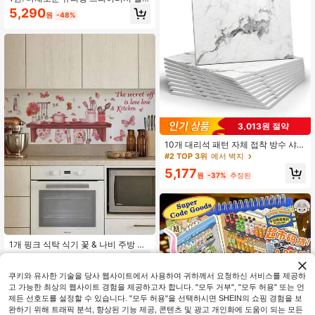
름; 3D 레인보우 보헤미안 스타일 유
5,290
원
-48%
리 스티커; 부드러운 빛 & UV 보호 접
착 필름 – 가정의 욕실 샤워 도어에 적
합
3,013원 절약
10개 대리석 패턴 자체 접착 방수 샤워
벽 패널, 자체 접착 방수 타일, PVC 벽
#2 TOP 3위
에서 벽지
패널, 욕실, 주방 및 거실에 적합 - 11.8
5,177
인치 X 11.8인치 샤워 타일, 리노베이
원
-37%
추정된
션 스티커 자체 접착 벽 패널, 벽지, 봄
장식, 집 꾸미기, 휴일 장식 스티커 선
물, 생일 졸업 시즌
1개 핑크 식탁 식기 꽃 & 나비 주방 벽
데칼 스티커, 주방, 식당용 탈착식 장
2,409
원
-31%
마지막 2일
식
쿠키와 유사한 기술을 당사 웹사이트에서 사용하여 귀하께서 요청하신 서비스를 제공하
고 가능한 최상의 웹사이트 경험을 제공하고자 합니다. "모두 거부", "모두 허용" 또는 언
제든 선호도를 설정할 수 있습니다. "모두 허용"을 선택하시면 SHEIN의 쇼핑 경험을 보
완하기 위해 트래픽 분석, 향상된 기능 제공, 콘텐츠 및 광고 개인화에 도움이 되는 모든