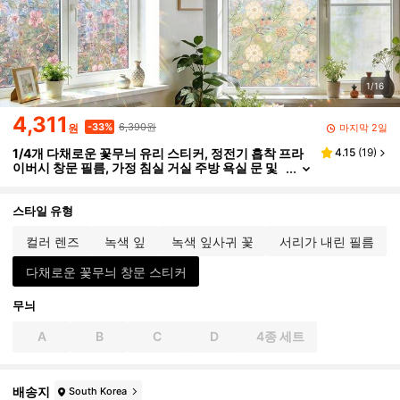
1/16
4,311
6,390원
-33%
마지막 2일
원
1/4개 다채로운 꽃무늬 유리 스티커, 정전기 흡착 프라
4.15
(
19
)
이버시 창문 필름, 가정 침실 거실 주방 욕실 문 및
창문용 불투명 장식 필름
스타일 유형
컬러 렌즈
녹색 잎
녹색 잎사귀 꽃
서리가 내린 필름
다채로운 꽃무늬 창문 스티커
무늬
A
B
C
D
4종 세트
배송지
South Korea