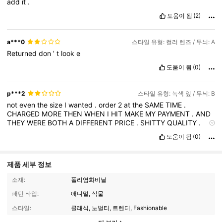
add
it
.
도움이 됨
(2)
a***0
스타일 유형: 컬러 렌즈 / 무늬: A
Returned
don
’
t
look
e
도움이 됨
(0)
p***2
스타일 유형: 녹색 잎 / 무늬: B
not
even
the
size
I
wanted
.
order
2
at
the
SAME
TIME
.
CHARGED
MORE
THEN
WHEN
I
HIT
MAKE
MY
PAYMENT
.
AND
THEY
WERE
BOTH
A
DIFFERENT
PRICE
.
SHITTY
QUALITY
.
MIS
LEADING
도움이 됨
(0)
제품 세부 정보
소재:
폴리염화비닐
패턴 타입:
애니멀, 식물
스타일:
클래식, 노벌티, 트렌디, Fashionable
14K 팔로워
4.89