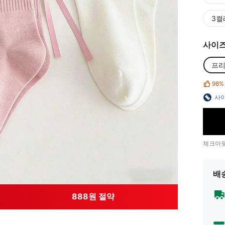
3켤
사이
프리
98%
사이
체크아웃
배
888원 절약