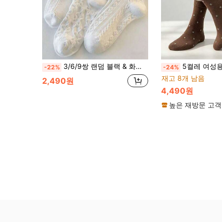
3/6/9쌍 랜덤 블랙 & 화이트 걸 레이스 양말, 걸 짧은 양말, 학생용 짧은 양말, 걸 양말, 여름 양말, 레이스 양말, 로리타 양말, 여름 & 가을 착용, 메쉬 얇은 통기성 편안한 걸 양말, 귀여운 달콤한 러플 프린세스 양말, 고품질
5켤레 여성용 중목 양말, 커피색 잔꽃무늬, 봄
-22%
-24%
재고 8개 남음
2,490원
4,490원
높은 재방문 고객