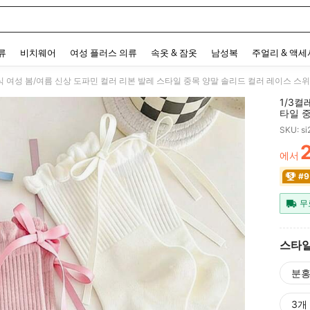
 and down arrow keys to navigate search 최근 검색어 and 검색 후 발견. Press Enter 
류
비치웨어
여성 플러스 의류
속옷 & 잠옷
남성복
주얼리 & 액
식 여성 봄/여름 신상 도파민 컬러 리본 발레 스타일 중목 양말 솔리드 컬러 레이스 스
1/3켤
타일 
SKU: s
에서
PR
#9
무
스타일
분
3개