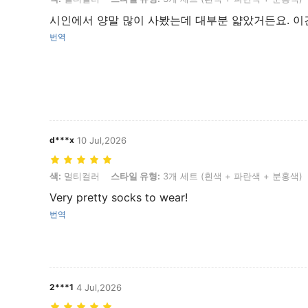
시인에서 양말 많이 사봤는데 대부분 얇았거든요. 이
번역
d***x
10 Jul,2026
색: 멀티컬러, 스타일 유형: 3개 세트 (흰색 + 파란색 + 분홍색), 사이즈
색:
멀티컬러
스타일 유형:
3개 세트 (흰색 + 파란색 + 분홍색)
Very pretty socks to wear!
번역
2***1
4 Jul,2026