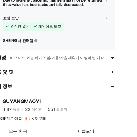
Due to hygiene concerns, this item may not be returned
if its value has been substantially decreased.
쇼핑 보안
안전한 결제
개인정보 보호
SHEIN에서 판매됨
설명
리브 니트,버블 레이스,봄/여름/가을,새학기,여성의 날,기타
 및 핏
4.87
22
551
 정보
4.87
22
551
GUYANGMAOYI
4.87
22
551
등급
아이템
팔로워
30K개 판매됨
5K 재구매
4.87
22
551
모든 항목
팔로잉