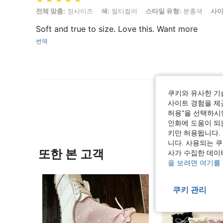
전체 맞춤: 정사이즈, 색: 멀티컬러, 스타일 유형: 분홍색, 사이즈: 프리 
전체 맞춤:
정사이즈
색:
멀티컬러
스타일 유형:
분홍색
사이
Soft and true to size. Love this. Want more
번역
리뷰 더 
쿠키와 유사한 기
사이트 경험을 제공
허용"을 선택하시면
인화에 도움이 되
키만 허용됩니다.
니다. 사용되는 
또한 본 고객
사가 수집한 데이
을 보려면 여기를
쿠키 관리