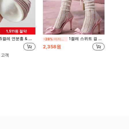
1,511원 절약
켤레 연분홍 & 크림 화이트 레이스 트림 리본 중목 양말, 부드러운 한국 스타일 얇고 통기성 있는 탄력 캠퍼스 통근 스위트 걸 양말
1켤레 스위트 걸 스타일 화이트 레이스 리본 러플 스택드 숏 삭스, 걸 홀로우 레이스 숏 삭스, 부드러운 프레피 통기성 삭스, 데이트 및 스트리트 스타일용
-28%
마지막 2일
2,358원
 고객