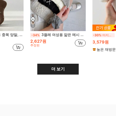
5
/가을 한국 스타일 인스 빈티지 슬라우치 양말
3켤레 여성용 얇은 메시 나비매듭 노트 물방울 무늬 양말, 통기성 롤드 커프 한국 스타일 여름용 중간 종아리 양말
5
-34%
-30%
마지막 3일
2,627원
3,579원
추정된
높은 재방문
더 보기