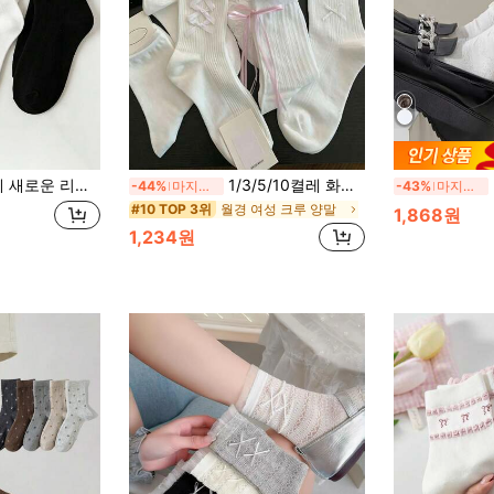
이스 트림 블랙 화이트 그레이 미드 카프 양말
1/3/5/10켤레 화이트 걸즈 여름 미드카프 큐트 일본식 JK 레이스 얇은 리본 발레 스타일 양말
3
-44%
마지막 2일
-43%
마지막 2일
월경 여성 크루 양말
#10 TOP 3위
1,868원
1,234원