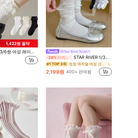
1,422원 절약
/6쌍 여성 레이스 스타킹, 흰색 양말, 여성 양말, 허벅지 위 양말, 레이스 무릎 위 양말, 특이한 양말, 재미있는 양말, 여성 양말, 선물 - 일본 로리타 공주 스타일 양말, 캐주얼 또는 정장 부츠에 적합한 다용도 다리 액세서리, 가을/겨울에 적합
Star River Socks
STAR RIVER 1/3켤레 오버니 화이트 루즈삭스, 심리스 통기성 발레 스타일 리본 JK 로리타 양말 여성용, 미드카프 화이트 양말
-29%
마지막 3일
정장 캐주얼 여성 크루 양말
#1 TOP 3위
2,199원
400+ 판매됨