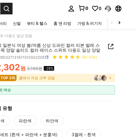
0
0
to select.
세서리
신발
뷰티 & 헬스
홈 앤 리빙
가방 & 러기지
스포츠 & 아웃
위트 다용도 일상 양말
레 일본식 여성 봄/여름 신상 도파민 컬러 리본 발레 스
중목 양말 솔리드 컬러 레이스 스위트 다용도 일상 양말
i260327131671510502208
(64 리뷰)
2,302
원
3,190원
-28%
ICE AND AVAILABILITY
 TOP 3위
클래식 여성 크루 양말
료 배송
 유형
홍색
파란색
하얀색
 세트 (흰색 + 파란색 + 분홍색)
3켤레 - 흰색