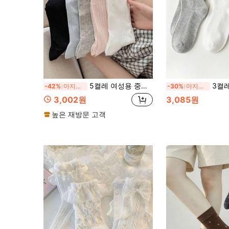
5켤레 여성용 중목 양말, 사계절 착용 가능, 러플 엣지 페어리 양말, 개학 필수 화이트 학생 양말, 캐주얼 양말, 심플하고 편안함. (랜덤 발송)
3켤레 새로운 리본 레
-42%
마지막 3일
-30%
마지막 3일
3,002원
3,085원
높은 재방문 고객