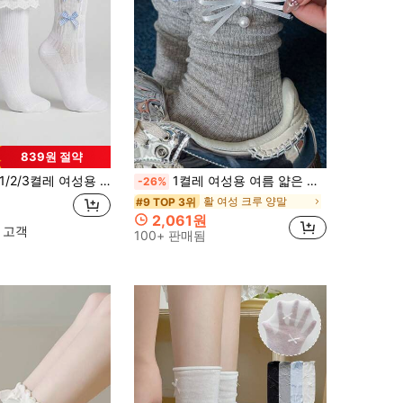
839원 절약
1/2/3켤레 여성용 화이트 앤 블루 미드카프 양말 리본 레이스 장식, 귀엽고 달콤한 다용도 미드카프 양말
1켤레 여성용 여름 얇은 스타일 달콤한 진주 솔리드 컬러 리본 커프 양말
-26%
활 여성 크루 양말
#9 TOP 3위
2,061원
 고객
100+ 판매됨