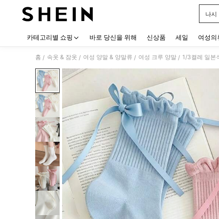
나시
Use up
카테고리별 쇼핑
바로 당신을 위해
신상품
세일
여성의
홈
속옷 & 잠옷
여성 양말 & 양말류
여성 크루 양말
1/3켤레 일본
/
/
/
/