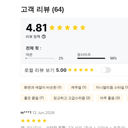
고객 리뷰
(64)
4.81
리뷰 정책
전체 핏 :
작은
정사이즈
2%
98%
로컬 리뷰 보기
5.00
화면과 색깔이 비슷한 (1)
캐주얼 (1)
미니멀리즘 스타일 (1
좋은 품질 (7)
정교하고 고급스러움 (2)
아주 좋음 (3)
m***1
12 Jun,2026
색: 멀티컬러, 스타일 유형: 3개 세트 (흰색 + 파란색 + 분홍색), 사이즈
색:
멀티컬러
스타일 유형:
3개 세트 (흰색 + 파란색 + 분홍색)