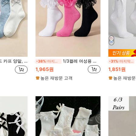
 봄/여름 의상에 분위기를 더하는 필수 다용도 아이템입니다. 부드럽고 피부 친화적인 원단, 통기성 및 습기 흡수, 남녀 공용. 술, 양귀비 꽃, 스티치 등의 장식이 포함됩니다.
1/3켤레 여성용 플리츠 커프와 더블 레이스 양말
-38%
마지막 2일
-31%
마지막 3일
1,965원
1,851원
높은 재방문 고객
높은 재방문