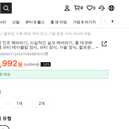
0
0
to select.
세서리
신발
뷰티 & 헬스
홈 앤 리빙
가방 & 러기지
스포츠 & 아웃
, 할로윈, 수확 축제, 축하 장식, 가을 풍경, 야외 파티에 적합
4개 인조 해바라기, 사실적인 실크 해바라기, 홈 데코레
룸 파티 테이블탑 장식, 파티 장식, 가을 장식, 할로윈,
제, 축하 장식, 가을 풍경, 야외 파티에 적합
h260607123637084987810
1,992
원
3,090원
-36%
ICE AND AVAILABILITY
료 배송
즈
개
1개
2개
 유형