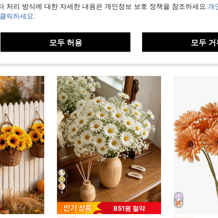
터 처리 방식에 대한 자세한 내용은 개인정보 보호 정책을 참조하세요.
개
1,144원 절약
 클릭하세요.
 터치 해바라기, DIY 높은 화병 꽃 장식에 적합, 가정 웨딩 파티 장식, 추수감사절 & 할로윈 수확, 야외 정원, 생일 선물, 화환 아치 신부 부케 장식
1/2/5개 대형 인조 해바라기 - 키 큰 사실적인 가짜 꽃, 6인치 개화 꽃 머리, 긴 줄기 웨딩, 추수감사절, 홈 데코에 적합, 실내외 장식용 내구성 있는 플라스틱, 인조 꽃, 이벤트 장식
3개 노란색 인조 구형 국화 긴 줄기 조화, 가정, 결
-25%
-31%
3,346원
2,059원
모두 허용
모두 거
높은 재방문
6
851원 절약