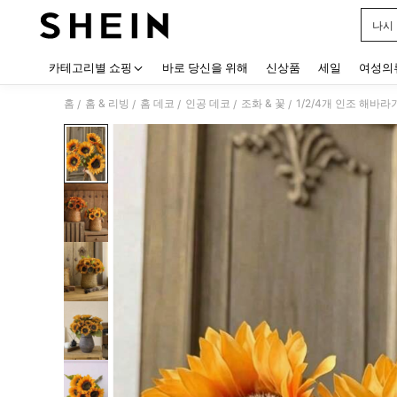
나시
Use up
카테고리별 쇼핑
바로 당신을 위해
신상품
세일
여성의
홈
홈 & 리빙
홈 데코
인공 데코
조화 & 꽃
1/2/4개 인조 해바라
/
/
/
/
/