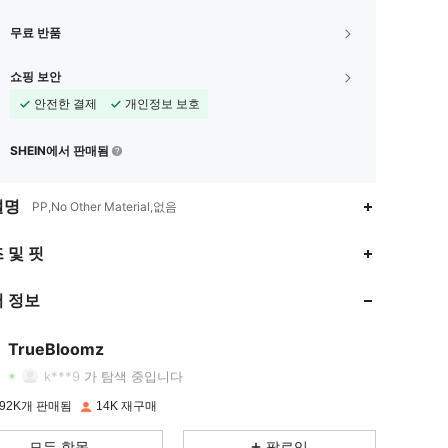
무료 반품
쇼핑 보안
안전한 결제
개인정보 보호
SHEIN에서 판매됨
설명
PP,No Other Material,없음
 및 핏
4.88
111
1.3K
 정보
4.88
111
1.3K
4.88
111
1.3K
TrueBloomz
k***9
가 탐색 중입니다
4.88
111
1.3K
92K개 판매됨
14K 재구매
4.88
111
1.3K
모든 항목
팔로잉