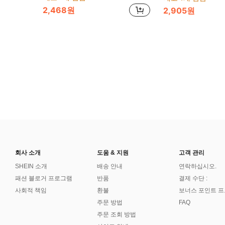
2,468원
2,905원
회사 소개
도움 & 지원
고객 관리
SHEIN 소개
배송 안내
연락하십시오.
패션 블로거 프로그램
반품
결제 수단 :
사회적 책임
환불
보너스 포인트 
주문 방법
FAQ
주문 조회 방법