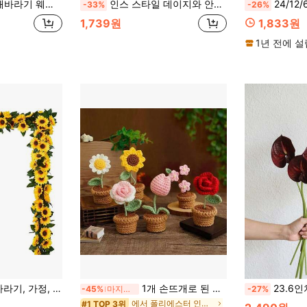
장식 가을 추수감사절 할로윈 장식 DIY 조화 부케
인스 스타일 데이지와 안개꽃 인조 꽃다발, 식탁, 거실 장식, 사진 촬영, 어머니의 날, 발렌타인데이, 생일, 졸업, 웨딩 시즌, DIY 홈 데코, 2/10/16/20/24개
24/12/6/2개 인조 아프리칸 데이지, 실크 인조 
-33%
-26%
1,739원
1,833원
1년 전에 
, 신부 부케, 웨딩 장식, DIY 재료, 파티 장식 재료, 홈 데코, 발렌타인데이에 적합
1개 손뜨개로 된 화분 식물, 튤립/해바라기/하트 모양 꽃 데스크탑 장식, 뜨개질 장미 꽃, 천일홍 화분 식물 선물, 인조 꽃 데스크탑 장식, 파티 선물
23.6인치 리얼 터치 인조 버건디 안
-45%
마지막 3일
-27%
에서 폴리에스터 인공 장식&인공 장식
#1 TOP 3위