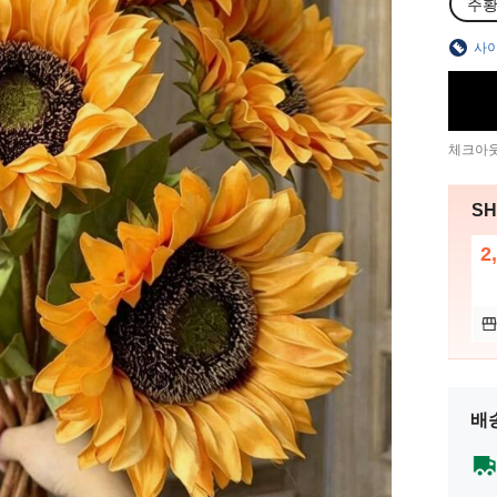
주
사이
체크아웃
SH
2
배