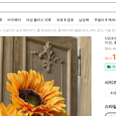
 and down arrow keys to navigate search 최근 검색어 and 검색 후 발견. Press Enter 
류
비치웨어
여성 플러스 의류
속옷 & 잠옷
남성복
주얼리 & 액
기, 사실적인 실크 해바라기, 홈 데코레이션, 룸 파티 테이블탑 장식, 파티 장식, 가을 장식
1/2/
이션, 
수확 축
SKU: s
에서
PR
무
사이
4
스타일