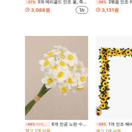
3개 메리골드 인조 꽃, 죽은 자의 날 장식, 고인을 위한 추모 기도, 가을 장식, 배경 장식, 죽은 자의 날 배경, DIY 수제 화환, 행사, 가정, 벽 장식, 파티 선물/기념품, 할로윈/크리스마스 장식, 인조 꽃
2묶음 인조 해바라기 웨딩 홈 파티 거실 침실 호텔 실내외 
-37%
-38%
3,088원
3,131원
6개 인공 노란 수선화 꽃, 사실적인 질감 수선화 장식, 장면, 실내 장식, 결혼 용품, 결혼 선물에 적합
1개 인조 해바라기, 가정, 레스토랑, 거실, 야외 장식, 가을, 봄, 화병, 꽃벽, 화환
-44%
마지막 3일
-29%
재고 1개 남음
재고 1개 남음