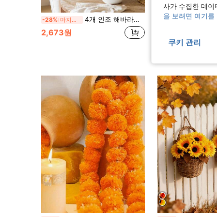
사가 수집한 데이
을 보려면 여기를
4개 인조 해바라기 부케, 안개꽃과 봄 풀 포함, 인조 꽃, 가을 수확 스타일 DIY 홈 데코 플로럴 어레인지먼트, 추수감사절, 크리스마스, 탁상, 정원, 야외, 실내, 웨딩, 부케 화병 필러, 식탁 센터피스, 침실, 주방
MEHELANY 1개 오렌지색 긴 줄기 인조 해바라기, 대형 꽃송이 리얼
-28%
마지막 3일
-29%
마지막 3일
2,673원
3,970원
쿠키 관리