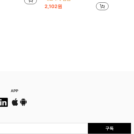
2,102원
APP
구독