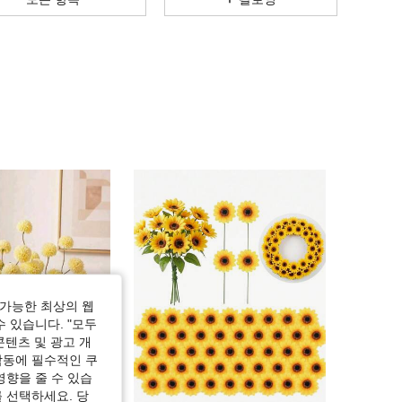
4.88
111
1.3K
4.88
111
1.3K
4.88
111
1.3K
4.88
111
1.3K
4.88
111
1.3K
가능한 최상의 웹
수 있습니다. "모두
콘텐츠 및 광고 개
작동에 필수적인 쿠
영향을 줄 수 있습
 선택하세요. 당