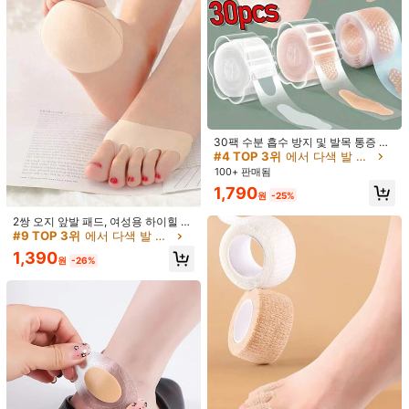
기에 부드럽고 편안함, 미끄럼 방지 앞
발 패드, 여성 전용 / 결혼식 / 휴가 / 데
마음에 드실 거예요.
이트 / 선물 / 생일 선물 / 부활절 선물
에 완벽한 선택 (1/2/4개 선택 가능)
추천순
홈 방직품
뷰티&헬스
속옷 & 잠옷
신발
스포츠 & 아웃
30팩 수분 흡수 방지 및 발목 통증 완
화를 위한 하이드로겔 젤 패드 | 통기
#4 TOP 3위
에서 다색 발 보호
성 쿠션 인서트, 스포츠, 하이킹, 러닝
100+ 판매됨
에 적합 | 오래 지속되는 접착력, 하루
1,790
종일 편안함
원
-25%
2쌍 오지 앞발 패드, 여성용 하이힐 반
깔창, 충격 흡수, 양말 발가락 패드 마
#9 TOP 3위
에서 다색 발 보호
사지 발가락 패드, 신발 및 부츠 액세
1,390
서리
원
-26%
4
515원 절약
511원 절약
마찰 방지 발 패드, 마찰 방지 하이힐
100개 투명 얇은 힐 쿠션 패드, 하이힐
패드, 하이드로겔 마찰 방지 발 패드,
용 보이지 않는 마찰 방지 스티커
#3 TOP 3위
에서 매일 착용해야 하는 보호 장비 - 필수품 일일 보호 장비
#1 TOP 3위
에서 매일 착용해야 하는 보호 장비 - 필수품 일일 보호 장비
개별 포장된 하이드로겔 마찰 방지 힐
90+ 판매됨
100+ 판매됨
패드, 발 패드, 힐 패드, 마찰 방지 패드
1,275
1,279
원
-29%
원
-29%