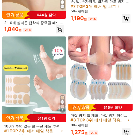
손, 발, 손가락 및 발가락 마모 방지 보
호 장비 - 남성과 여성 모두를 위한 통
#7 TOP 3위
에서 발 보호
배송지
South Korea
기성 있는 선택. 이 보호 장비는 부드
50+ 판매됨
러운 실리콘 소재로 제작되었으며 미
644원 절약
무료 배송
1,190
세한 통기 구멍이 있어 통기성과 편안
원
-25%
함뿐만 아니라 안정적인 미끄럼 방지
2-10개 실리콘 접착식 중족골 패드.
예상 배송:
2-5 영업일
지지력을 제공합니다. 스포츠 불편함
미끄럼 방지 앞발 쿠션, 편안한 하이힐
1,846
원
-26%
을 완화하고 마찰로 인한 물집을 방지
깔창, 앞발 패드, 남성 및 여성을 위한
무료 반품
하며 운동 중 마찰에 저항하는 이상적
부드러운 젤 깔창
인 선택입니다. 이 실용적인 가정용 보
호 세트는 복잡한 설치 단계가 필요 없
안전한 결제 · 개인정보 보호
으며 세척이 쉽고 완전히 재사용 가능
합니다.
5.00
(5)
더 보기
통기성
(1)
강력 추천
(1)
유용함
(1)
아주 좋음
(1)
a***3
스타일 유형: 여러 가지 빛깔의 / 색: 10개의 타원형
حلووووووووووووووووووووو
도움이 됨
(0)
515원 절약
4
마찰 방지 발 패드, 마찰 방지 하이힐
511원 절약
패드, 하이드로겔 마찰 방지 발 패드,
b***a
스타일 유형: 여러 가지 빛깔의 / 색: 10개의 타원형
#3 TOP 3위
에서 매일 착용해야 하는 보호 장비 - 필수품 일일 보호 장비
개별 포장된 하이드로겔 마찰 방지 힐
90+ 판매됨
100개 투명 얇은 힐 쿠션 패드, 하이
Excelente
experiencia
!
Soy
revendedora
y
todo
mi
pedido
lleg
패드, 발 패드, 힐 패드, 마찰 방지 패드
힐용 보이지 않는 마찰 방지 스티커
#1 TOP 3위
에서 매일 착용해야 하는 보호 장비 - 필수품 일일 보호 장비
1,275
ó
en
perfecto
estado
,
completo
y
dentro
del
tiempo
estimado
.
원
-29%