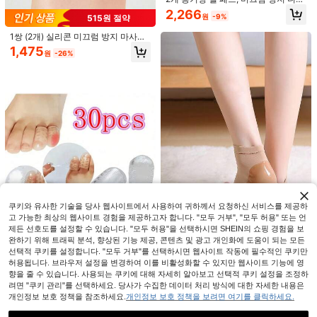
인 & 야간 지지 - 부드러운 발 관리 도
2,266
원
-9%
515원 절약
구, 가정, 사무실, 체육관, 여행에 적합
| 유니섹스 유연한 라이크라 슬리브,
1쌍 (2개) 실리콘 미끄럼 방지 마사지
신발 편안함 향상, 요가 매트에 적합
전족부 패드, 여성용 하이힐, 여성용
(발 관리 발가락 분리기)
1,475
원
-26%
플랫슈즈 및 남성용 스니커즈에 적합,
여름 일상 착용, 이상적인 신발 액세서
리 선물
30개 하이힐 투명 마찰 방지 힐 보호
패드, 랜덤 컬러
995
원
-62%
마지막 3일
1쌍 젤 힐 보호대, 힐 보호 패드, 두꺼
운 통기성 젤 힐 쿠션, 천공 힐 슬리브,
1,433
원
-24%
보습 젤 힐 양말, 갈라진 발뒤꿈치, 굳
은살 제거에 적합, 유니섹스, 여행 필
쿠키와 유사한 기술을 당사 웹사이트에서 사용하여 귀하께서 요청하신 서비스를 제공하
수품, 휴대용, 해변 필수품, 졸업 선물
고 가능한 최상의 웹사이트 경험을 제공하고자 합니다. "모두 거부", "모두 허용" 또는 언
제든 선호도를 설정할 수 있습니다. "모두 허용"을 선택하시면 SHEIN의 쇼핑 경험을 보
완하기 위해 트래픽 분석, 향상된 기능 제공, 콘텐츠 및 광고 개인화에 도움이 되는 모든
1쌍 발뒤꿈치 보습 케어 양말, 발뒤꿈
치 각질 제거 및 보습 케어 양말
선택적 쿠키를 설정합니다. "모두 거부"를 선택하시면 웹사이트 작동에 필수적인 쿠키만
재고 8개 남음
허용됩니다. 브라우저 설정을 변경하여 이를 비활성화할 수 있지만 웹사이트 기능에 영
1,376
원
-27%
향을 줄 수 있습니다. 사용되는 쿠키에 대해 자세히 알아보고 선택적 쿠키 설정을 조정하
30개 투명 실리콘 발가락 캡, 부드럽
려면 "쿠키 관리"를 선택하세요. 당사가 수집한 데이터 처리 방식에 대한 자세한 내용은
고 편안함, 마찰 감소, 내성 발톱, 굳은
1,790
원
-22%
개인정보 보호 정책을 참조하세요.
개인정보 보호 정책을 보려면 여기를 클릭하세요.
살, 물집, 망치 발가락 및 기타 발가락
불편함 예방 - 발가락 패드, 스포츠 및