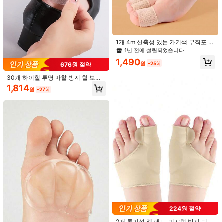
1개 4m 신축성 있는 카키색 부직포 자
착식 마모 방지 테이프, 남녀 모두에게
1년 전에 설립되었습니다.
적합한 하이힐과 가죽 신발의 마찰을
1,490
방지하기 위한 야외, 스포츠, 여행, 가
원
-25%
676원 절약
정, 사무실, 학교용
30개 하이힐 투명 마찰 방지 힐 보호
대, 랜덤 색상
1,814
원
-27%
투명 PU 보이지 않는 힐 마찰 방지 패
드, 자가 접착식 물집 보호 힐 쿠션, 하
1,264
원
-25%
이힐 신발 헐거운 핏 미끄럼 방지 스티
커
2/4/6쌍 힐 패드: 유니섹스 힐 미끄럼
방지 패드 - 힐 쿠션 패드, 신발 인솔,
재고 10개 남음
큰 신발 문제 해결 - 초 진정 힐 보호
1,950
패드, 힐 통증, 힐 미끄러짐, 물집 및 마
원
-28%
찰 완화
224원 절약
2개 통기성 젤 패드, 미끄럼 방지 디자