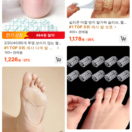
실리콘 마찰 방지 발가락 슬리브, 젤
발가락 슬리브, 마찰 방지 디자인, 부
#1 TOP 3위
에서 발 보호
드럽고 통기성 좋고 편안함, 착용하기
400+ 판매됨
쉬움, 재사용 가능, 부드러운 발 관리
464원 절약
1,178
액세서리, 유니섹스 및 무취, 새끼발가
원
-26%
락 물집 방지, 스포츠 및 일상 사용에
2/20/40/60개 투명 보이지 않는 젤
적합
하이드로젤 패드 뒤꿈치/앞발/발가락
#1 TOP 3위
에서 다색 발 보호
1/15
용, 마찰 방지, 발 보호, 높은 탄성 및
100+ 판매됨
유연성, 하이힐 및 장거리 보행용, 물
1,226
집 방지, 발 관리|스티커, 접착제, 무취
원
-27%
1,990
및 편안함
2,590원
-23%
원
1/10쌍 투명 마찰 방지 뒤꿈치 그립, 미끄럼 방지 하이힐
5.00
(
5
)
쿠션 패드, 편안한 신발 깔창
스타일 유형
여러 가지 빛깔의
색
10개의 타원형
1 타원
크레센트 문 1개
초승달 10개