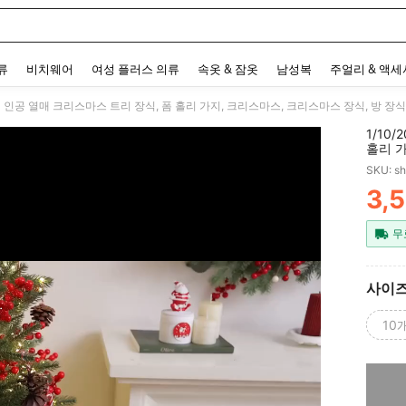
 and down arrow keys to navigate search 최근 검색어 and 검색 후 발견. Press Enter 
류
비치웨어
여성 플러스 의류
속옷 & 잠옷
남성복
주얼리 & 액
1/10
홀리 가
DIY 
SKU: s
장식에
3,
PR
무
사이
10
죄송합니