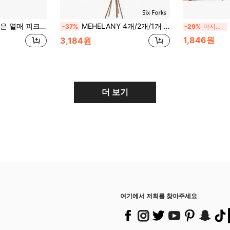
IY 봄 축제 플로럴 장식, 발렌타인데이, 선물, 생일, 졸업 선물, 가짜 식물용
MEHELANY 4개/2개/1개 60cm 23"인조 빨간 베리 줄기 크리스마스 6분지 빨간 베리 홀리 베리 가지 23.6인치 가짜 버건디 베리 장식용 도어 화환, 꽃병 장식, 센터피스, 크리스마스 트리 장식, 홀리데이 홈 DIY, 웨딩 장식, 새해 장식, 발렌타인데이, 선물
-37%
-29%
마지막 3일
1,846원
3,184원
더 보기
여기에서 저희를 찾아주세요