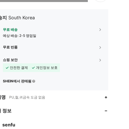
송지
South Korea
무료 배송
예상 배송:
2-5 영업일
무료 반품
쇼핑 보안
안전한 결제
개인정보 보호
SHEIN에서 판매됨
4.92
74
1.4K
설명
PU,철,귀금속 도금 없음
4.92
74
1.4K
 정보
4.92
74
1.4K
senfu