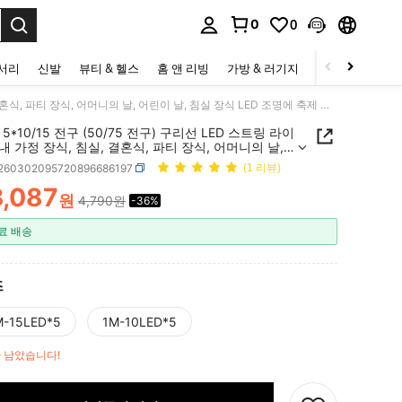
0
0
to select.
세서리
신발
뷰티 & 헬스
홈 앤 리빙
가방 & 러기지
스포츠 & 아웃
1/1.5m 5*10/15 전구 (50/75 전구) 구리선 LED 스트링 라이트 - 실내 가정 장식, 침실, 결혼식, 파티 장식, 어머니의 날, 어린이 날, 침실 장식 LED 조명에 축제 분위기를 조성하는 데 이상적
m 5*10/15 전구 (50/75 전구) 구리선 LED 스트링 라이
실내 가정 장식, 침실, 결혼식, 파티 장식, 어머니의 날,
날, 침실 장식 LED 조명에 축제 분위기를 조성하는
r260302095720896686197
(1 리뷰)
상적
3,087
원
4,790원
-36%
ICE AND AVAILABILITY
료 배송
즈
M-15LED*5
1M-10LED*5
만 남았습니다!