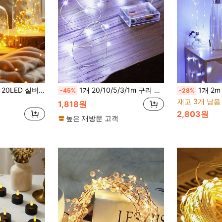
 상자 필러 침실 웨딩 파티 레이아웃용 DIY 핸드메이드 가랜드, 방 테이블 장면 연출용 사랑스러운 장식 선물 액세서리
1개 20/10/5/3/1m 구리 와이어 스트링 라이트, 배터리 구동, 실내 장식 조명, 침실, 방 벽 장식, 웨딩 파티 장식, 캠핑 텐트 장식, 야외 정원 장식 스트링 라이트, 졸업 파티 장식 스트링 라이트에 적합
1개 2m 백색광 배터리 LED 스트링 라이트 (배터리 박스 
-45%
-28%
재고 3개 남음
1,818원
2,803원
높은 재방문 고객