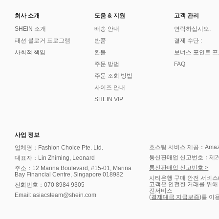
회사 소개
도움 & 지원
고객 관리
SHEIN 소개
배송 안내
연락하십시오.
패션 블로거 프로그램
반품
결제 수단 :
사회적 책임
환불
보너스 포인트 
주문 방법
FAQ
주문 조회 방법
사이즈 안내
SHEIN VIP
사업 정보
호스팅 서비스 제공：Amazon 
업체명：Fashion Choice Pte. Ltd.
통신판매업 신고번호：제202
대표자：Lin Zhiming, Leonard
통신판매업 신고번호 >
주소：12 Marina Boulevard, #15-01, Marina
Bay Financial Centre, Singapore 018982
시티은행 구매 안전 서비스
고객은 안전한 거래를 위해
전화번호：070 8984 9305
전서비스
Email: asiacsteam@shein.com
(
결제대금 지급보증
)를 이