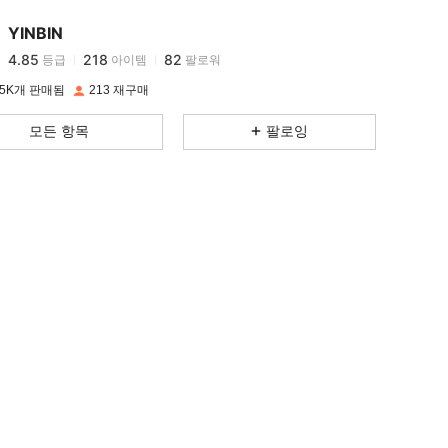
4.85
218
82
YINBIN
4.85
218
82
등급
아이템
팔로워
s***3
다음
하루 전에
4.85
218
82
5K개 판매됨
213 재구매
4.85
218
82
모든 항목
팔로잉
4.85
218
82
4.85
218
82
4.85
218
82