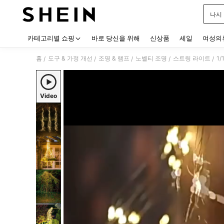
나시
Use up
카테고리별 쇼핑
바로 당신을 위해
신상품
세일
여성의
홈
도구 & 가정 개선
조명 & 램프
노벨티 조명
스트링 라이트
/
/
/
/
/
Video