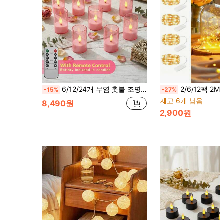
6/12/24개 무염 촛불 조명 리모컨 포함, 타이머/리모컨 기능, 배터리 작동, 핑크 컵 왁스, 따뜻한 빛, 따뜻한 촛불, 내장된 깜박이는 조명 스트링, 배터리 작동 무염 촛불, 퍼플 LED 조명 스트링 촛불 조명, 테이블 센터피스 장식용, 가정, 할로윈, 크리스마스, 발렌타인데이, 어머니날, 생일, 선물, 프로포즈, 결혼식, 파티, 다양한 휴일 분위기 조명에 적합
2/6/12팩 2M 20LED 실버 구리 와이어 페어리 스트링 라이트, 배터리 작동 미니 소프트 글로우 라이트 체인, 선물
-15%
-27%
재고 6개 남음
8,490원
2,900원