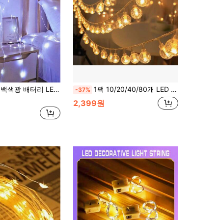
포함) – 가정 장식 실내 장식 조명, 프러포즈, 결혼식, 파티, 생일, 침실 장식, 방 장식, 야간 조명, 요정 조명을 위한 로맨틱한 분위기.
1팩 10/20/40/80개 LED 크리스탈 볼 스트링 라이트 배터리 구동 실내 페어리 라이트 방수 구형 펜던트 라이트 침실, 정원, 나무, 캠핑, 웨딩 파티 장식용
-37%
2,399원