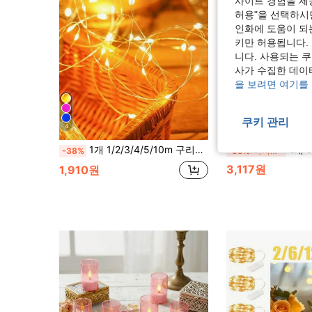
사이트 경험을 제공
허용"을 선택하시면
인화에 도움이 되
키만 허용됩니다.
니다. 사용되는 
사가 수집한 데이
을 보려면 여기를
쿠키 관리
4
1개 1/2/3/4/5/10m 구리선 요정 조명, 배터리 전원, 실내/실외 장식 조명 스트링, 침실 장식, 방 벽 장식, 결혼식 파티 휴일 장식, 캠핑 텐트 장식, 야외 정원 장식, 장식 조명에 적합
1개 10M LED 장식용 구리 와이어 라이트 스트링, 배터리 구동
-38%
-35%
마지막 3일
3,117원
1,910원