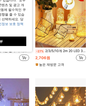
수 있습니다. "모두
콘텐츠 및 광고 개
작동에 필수적인 쿠
영향을 줄 수 있습
 선택하세요. 당
인정보 보호 정책
부
1,549원 절약
0 LED 비즈, 8가지 조명 모드, 리모컨이 있는 USB 전원, 결혼식, 파티, 가정, 크리스마스 장식에 적합 - 에너지 효율적이고 다용도
2/3/5/10개 2m 20 LED 3가지 조명 모드 배터리 구리선 요정 스트링 라이트, 실내 방 장식, 결혼식, 프러포즈, 야외 정원 나무 캠핑, 발렌타인 데이 장식용 깜박이는 LED 요정 라이트
-27%
2,706원
높은 재방문 고객