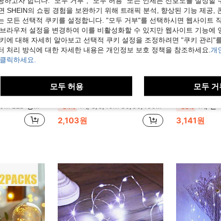
하고자 합니다. "모두 거부", "모두 허용" 또는 언제든 선호도를 설정할 
 SHEIN의 쇼핑 경험을 보완하기 위해 트래픽 분석, 향상된 기능 제공, 
는 모든 선택적 쿠키를 설정합니다. "모두 거부"를 선택하시면 웹사이트 
 브라우저 설정을 변경하여 이를 비활성화할 수 있지만 웹사이트 기능에 
쿠키에 대해 자세히 알아보고 선택적 쿠키 설정을 조정하려면 "쿠키 관리"를
터 처리 방식에 대한 자세한 내용은 개인정보 보호 정책을 참조하세요.
개
 클릭하세요.
모두 허용
모두 거
, 실내 방, 웨딩, 파티, 축제, 생일 장식 분위기 조명, 캠핑 텐트, 정원, 복도 장식 조명, 선물 장식 조명, 로맨틱한 분위기 장식
1개 3/5/10M 30/50/100 LED 구리 와이어 스트링 라이트, DIY 조명 – 생일 파티, 사진 벽, 웨딩, 어머니날, 파티, 침실 벽, 캠핑 텐트, 야외 정원 식물 장식용 홈 데코 – 페어리 라이트
1개 반짝이는 별 구리 와이어 요정 조명, 50/100/200/30
-34%
-33%
2,103원
3,141원