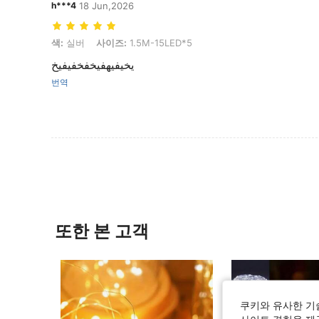
h***4
18 Jun,2026
색: 실버, 사이즈: 1.5M-15LED*5
색:
실버
사이즈:
1.5M-15LED*5
يخيفيهفيخفخفيفيخ
번역
또한 본 고객
쿠키와 유사한 기