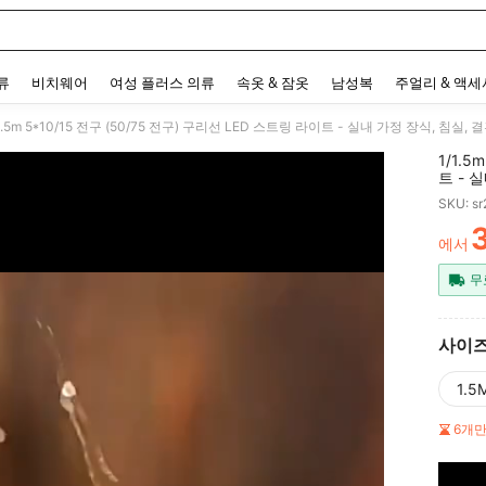
 and down arrow keys to navigate search 최근 검색어 and 검색 후 발견. Press Enter 
류
비치웨어
여성 플러스 의류
속옷 & 잠옷
남성복
주얼리 & 액
1/1.5
트 - 
어린이 
SKU: s
데 이
에서
PR
무
사이
1.5
6개