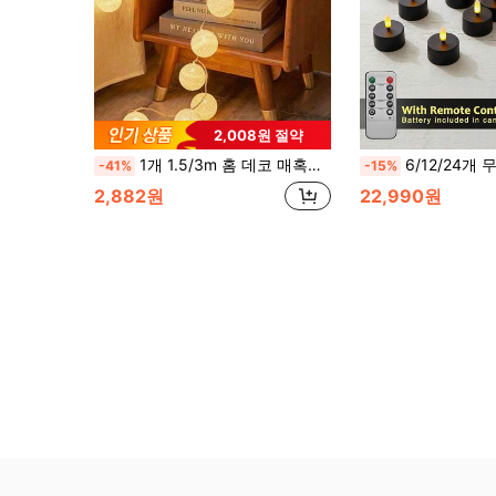
2,008원 절약
1개 1.5/3m 홈 데코 매혹적인 플라스틱 와이어 볼 LED 요정 조명, 배터리 구동 실내 방 벽 장식 구형 스트링 조명, 편안한 분위기 조성, 침실 장식, 발렌타인 데이 장식, 웨딩 장식 및 크리스마스 트리 장식 조명에 적합
6/12/24개 무염 촛불 조명 리모컨 포함, 타이머/리모컨 기능, 배터리 작동, 무취 무염 촛불, 소원 촛불, 탁상 센터피스 장식용, 가정
-41%
-15%
2,882원
22,990원