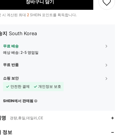
장바구니 담기
 시 계산된 최대
2
SHEIN 포인트를 획득합니다.
송지
South Korea
무료 배송
예상 배송:
2-5 영업일
무료 반품
쇼핑 보안
안전한 결제
개인정보 보호
SHEIN에서 판매됨
설명
4.85
218
82
경량,휴일,데일리,CE
4.85
218
82
 정보
4.85
218
82